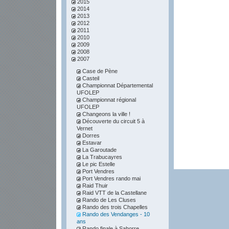
2015
2014
2013
2012
2011
2010
2009
2008
2007
Case de Pène
Casteil
Championnat Départemental
UFOLEP
Championnat régional
UFOLEP
Changeons la ville !
Découverte du circuit 5 à
Vernet
Dorres
Estavar
La Garoutade
La Trabucayres
Le pic Estelle
Port Vendres
Port Vendres rando mai
Raid Thuir
Raid VTT de la Castellane
Rando de Les Cluses
Rando des trois Chapelles
Rando des Vendanges - 10
ans
Rando finale à Sahorre