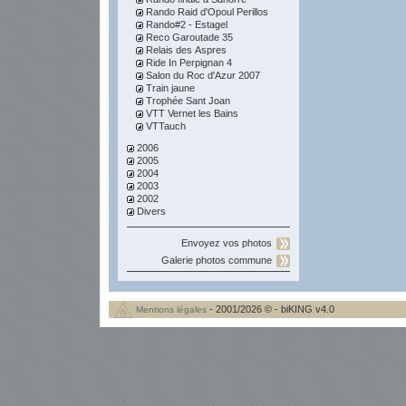
Rando Raid d'Opoul Perillos
Rando#2 - Estagel
Reco Garoutade 35
Relais des Aspres
Ride In Perpignan 4
Salon du Roc d'Azur 2007
Train jaune
Trophée Sant Joan
VTT Vernet les Bains
VTTauch
2006
2005
2004
2003
2002
Divers
Envoyez vos photos
Galerie photos commune
- 2001/2026 © - biKING v4.0
Mentions légales