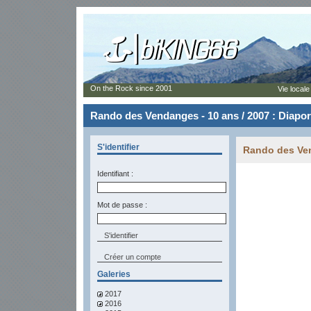
On the Rock since 2001
Vie locale
Rando des Vendanges - 10 ans / 2007 : Diapo
S'identifier
Rando des Ven
Identifiant :
Mot de passe :
Créer un compte
Galeries
2017
2016