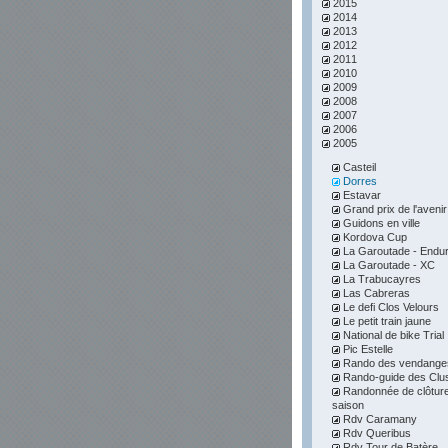
2015
2014
2013
2012
2011
2010
2009
2008
2007
2006
2005
Casteil
Dorres
Estavar
Grand prix de l'avenir
Guidons en ville
Kordova Cup
La Garoutade - Endu
La Garoutade - XC
La Trabucayres
Las Cabreras
Le defi Clos Velours
Le petit train jaune
National de bike Trial
Pic Estelle
Rando des vendange
Rando-guide des Clu
Randonnée de clôture
saison
Rdv Caramany
Rdv Queribus
Rdv Tour de Batère