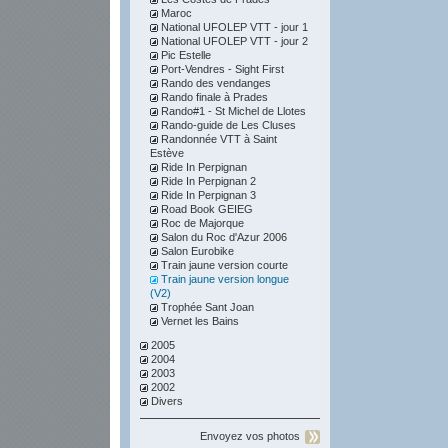
Maroc
National UFOLEP VTT - jour 1
National UFOLEP VTT - jour 2
Pic Estelle
Port-Vendres - Sight First
Rando des vendanges
Rando finale à Prades
Rando#1 - St Michel de Llotes
Rando-guide de Les Cluses
Randonnée VTT à Saint
Estève
Ride In Perpignan
Ride In Perpignan 2
Ride In Perpignan 3
Road Book GEIEG
Roc de Majorque
Salon du Roc d'Azur 2006
Salon Eurobike
Train jaune version courte
Train jaune version longue
(V2)
Trophée Sant Joan
Vernet les Bains
2005
2004
2003
2002
Divers
Envoyez vos photos