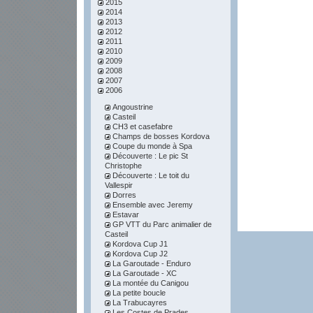
2015
2014
2013
2012
2011
2010
2009
2008
2007
2006
Angoustrine
Casteil
CH3 et casefabre
Champs de bosses Kordova
Coupe du monde à Spa
Découverte : Le pic St
Christophe
Découverte : Le toit du
Vallespir
Dorres
Ensemble avec Jeremy
Estavar
GP VTT du Parc animalier de
Casteil
Kordova Cup J1
Kordova Cup J2
La Garoutade - Enduro
La Garoutade - XC
La montée du Canigou
La petite boucle
La Trabucayres
Les Costes de Prades