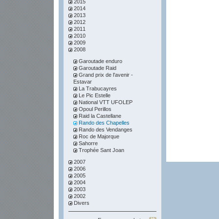
2015
2014
2013
2012
2011
2010
2009
2008
Garoutade enduro
Garoutade Raid
Grand prix de l'avenir -
Estavar
La Trabucayres
Le Pic Estelle
National VTT UFOLEP
Opoul Perillos
Raid la Castellane
Rando des Chapelles
Rando des Vendanges
Roc de Majorque
Sahorre
Trophée Sant Joan
2007
2006
2005
2004
2003
2002
Divers