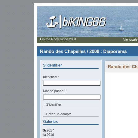
On the Rock since 2001
Vie locale
Rando des Chapelles / 2008 : Diaporama
S'identifier
Rando des Cha
Identifiant :
Mot de passe :
Créer un compte
Galeries
2017
2016