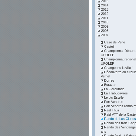
2015
2014
2013
2012
2011
2010
2009
2008
2007
Case de Pène
Casteil
Championnat Départe
UFOLEP
Championnat régional
UFOLEP
Changeons la ville !
Découverte du circuit
Vernet
Dorres
Estavar
La Garoutade
La Trabucayres
Le pic Estelle
Port Vendres
Port Vendres rando m
Raid Thuir
Raid VTT de la Caste
Rando de Les Cluses
Rando des trois Chap
Rando des Vendanges
ans
Rando finale à Sahor