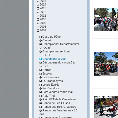
2015
2014
2013
2012
2011
2010
2009
2008
2007
Case de Pène
Casteil
Championnat Départemental
UFOLEP
Championnat régional
UFOLEP
Changeons la ville !
Découverte du circuit 5 à
Vernet
Dorres
Estavar
La Garoutade
La Trabucayres
Le pic Estelle
Port Vendres
Port Vendres rando mai
Raid Thuir
Raid VTT de la Castellane
Rando de Les Cluses
Rando des trois Chapelles
Rando des Vendanges - 10
ans
Rando finale à Sahorre