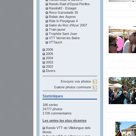
Rando Raid d'Opoul Perillos
Rando#2 - Estagel
Reco Garoutade 35
Relais des Aspres
Ride In Perpignan 4
Salon du Roc d'Azur 2007
Train jaune
Trophée Sant Joan
VTT Vernet les Bains
VTTauch
2006
2005
2004
2003
2002
Divers
Envoyez vos photos
Galerie photos commune
Statistiques
186 series
24777 photos
1728 commentaires
Les series les plus récentes
Rando VTT de Villelongue dels
Monts