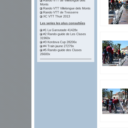
Rando VTT de Villelongue dels
Monts
Rando VTT Villelongue dels Monts
Rando VTT de Tresserre
XC VTT Thuir 2013
Les series les plus consultées
#1 La Garoutade 41428x
#2 Rando-guide de Les Cluses
31960x
#3 Kordova Cup 28206x
#4 Train jaune 27279x
#5 Rando-guide des Cluses
26600x