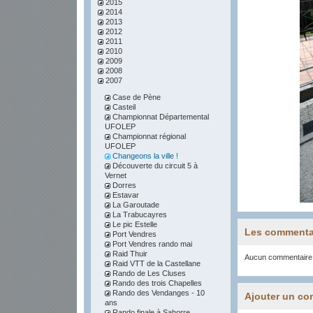
2015
2014
2013
2012
2011
2010
2009
2008
2007
Case de Pène
Casteil
Championnat Départemental
UFOLEP
Championnat régional
UFOLEP
Changeons la ville !
Découverte du circuit 5 à
Vernet
Dorres
Estavar
La Garoutade
La Trabucayres
Le pic Estelle
Les commenta
Port Vendres
Port Vendres rando mai
Raid Thuir
Aucun commentaire
Raid VTT de la Castellane
Rando de Les Cluses
Rando des trois Chapelles
Rando des Vendanges - 10
Ajouter un co
ans
Rando finale à Sahorre