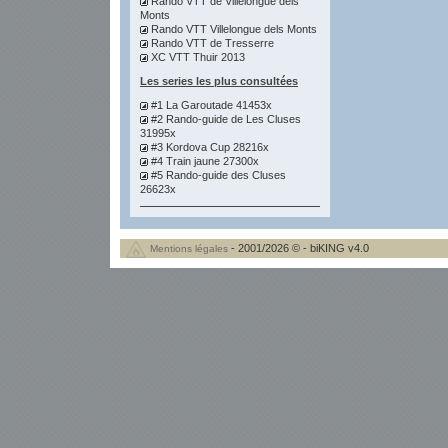
Rando VTT de Villelongue dels
Monts
Rando VTT Villelongue dels Monts
Rando VTT de Tresserre
XC VTT Thuir 2013
Les series les plus consultées
#1 La Garoutade 41453x
#2 Rando-guide de Les Cluses
31995x
#3 Kordova Cup 28216x
#4 Train jaune 27300x
#5 Rando-guide des Cluses
26623x
- 2001/2026 © - biKING v4.0
Mentions légales