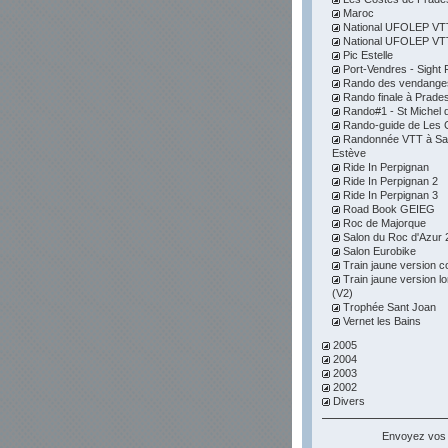
Maroc
National UFOLEP VTT 
National UFOLEP VTT 
Pic Estelle
Port-Vendres - Sight F
Rando des vendange
Rando finale à Prade
Rando#1 - St Michel d
Rando-guide de Les 
Randonnée VTT à Sai
Estève
Ride In Perpignan
Ride In Perpignan 2
Ride In Perpignan 3
Road Book GEIEG
Roc de Majorque
Salon du Roc d'Azur 
Salon Eurobike
Train jaune version c
Train jaune version l
(V2)
Trophée Sant Joan
Vernet les Bains
2005
2004
2003
2002
Divers
Envoyez vos