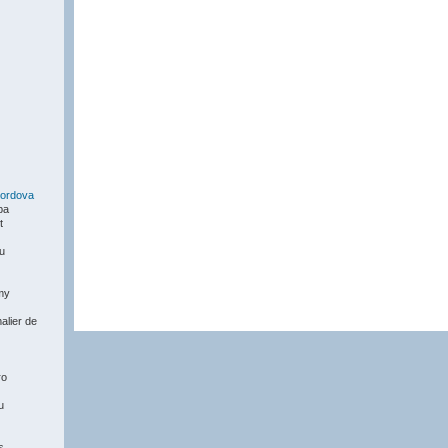
ordova
pa
t
du
my
alier de
ro
u
s