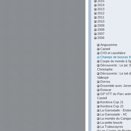
2015
2014
2013
2012
2011
2010
2009
2008
2007
2006
Angoustrine
Casteil
CH3 et casefabre
Champs de bosses K
Coupe du monde à S
Découverte : Le pic S
Christophe
Découverte : Le toit 
Vallespir
Dorres
Ensemble avec Jere
Estavar
GP VTT du Parc anim
Casteil
Kordova Cup J1
Kordova Cup J2
La Garoutade - Endu
La Garoutade - XC
La montée du Canigo
La petite boucle
La Trabucayres
Les Costes de Prade