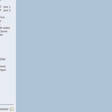
- jour 1
- jour 2
irst
s
s
e Llotes
Cluses
nt
2006
ourte
ongue
 photos