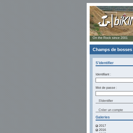
On the Rock since 2001
Champs de bosses 
S'identifier
Identifiant :
Mot de passe :
Créer un compte
Galeries
2017
2016