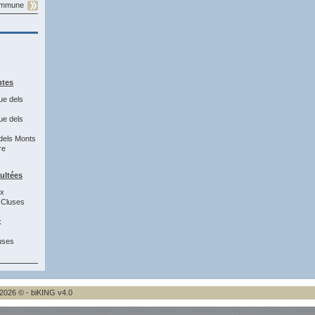
commune
ntes
ue dels
ue dels
dels Monts
re
sultées
3x
 Cluses
x
uses
2026 © - biKING v4.0