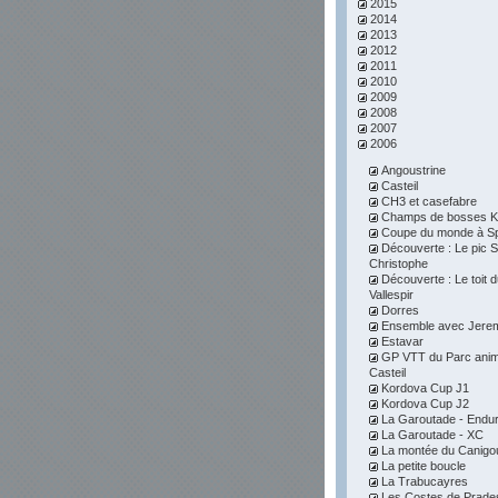
2015
2014
2013
2012
2011
2010
2009
2008
2007
2006
Angoustrine
Casteil
CH3 et casefabre
Champs de bosses K
Coupe du monde à S
Découverte : Le pic S
Christophe
Découverte : Le toit 
Vallespir
Dorres
Ensemble avec Jere
Estavar
GP VTT du Parc anim
Casteil
Kordova Cup J1
Kordova Cup J2
La Garoutade - Endu
La Garoutade - XC
La montée du Canigo
La petite boucle
La Trabucayres
Les Costes de Prade