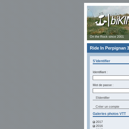
On the Rock since 2001
Ride In Perpignan 3
S'identifier
Identifiant :
Mot de passe :
Créer un compte
Galeries photos VTT
2017
2016