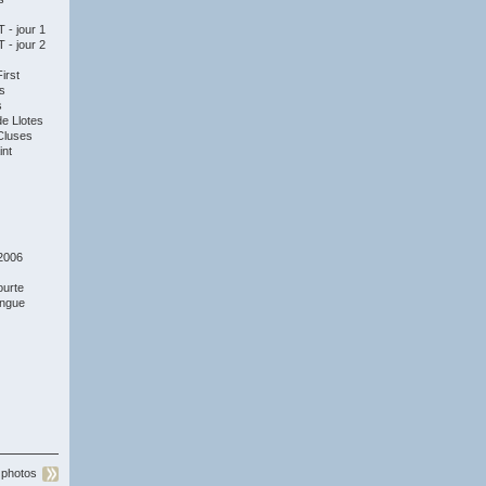
- jour 1
- jour 2
irst
s
s
e Llotes
Cluses
nt
2006
ourte
ongue
 photos