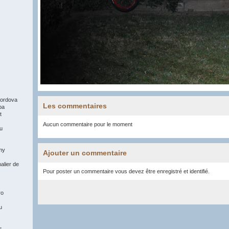
ordova
Les commentaires
pa
t
Aucun commentaire pour le moment
du
my
Ajouter un commentaire
alier de
Pour poster un commentaire vous devez être enregistré et identifié.
ro
u
s