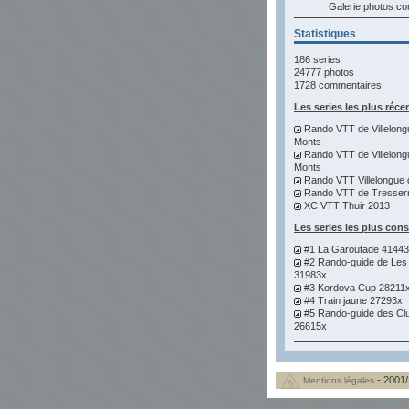
Galerie photos 
Statistiques
186 series
24777 photos
1728 commentaires
Les series les plus réce
Rando VTT de Villelong
Monts
Rando VTT de Villelong
Monts
Rando VTT Villelongue 
Rando VTT de Tresser
XC VTT Thuir 2013
Les series les plus con
#1 La Garoutade 4144
#2 Rando-guide de Les
31983x
#3 Kordova Cup 28211
#4 Train jaune 27293x
#5 Rando-guide des Cl
26615x
- 2001/
Mentions légales