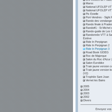
Maroc
National UFOLEP VTT 
National UFOLEP VTT 
Pic Estelle
Port-Vendres - Sight F
Rando des vendange
Rando finale à Prade
Rando#1 - St Michel d
Rando-guide de Les 
Randonnée VTT à Sai
Estève
Ride In Perpignan
Ride In Perpignan 2
Ride In Perpignan 3
Road Book GEIEG
Roc de Majorque
Salon du Roc d'Azur 
Salon Eurobike
Train jaune version c
Train jaune version l
(V2)
Trophée Sant Joan
Vernet les Bains
2005
2004
2003
2002
Divers
Envoyez vos