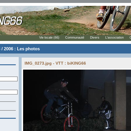
Vie locale (66)
Communauté
Divers
L'association
 / 2006 : Les photos
IMG_0273.jpg - VTT : biKING66