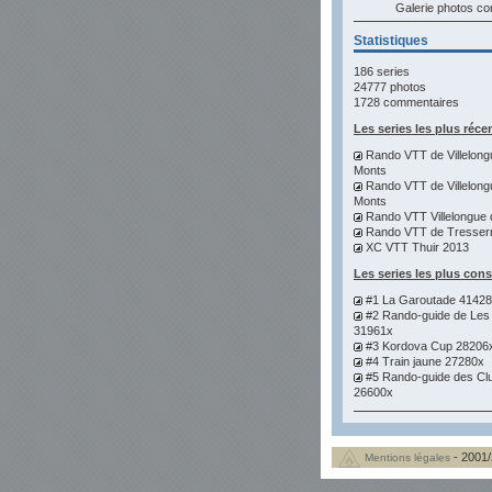
Galerie photos 
Statistiques
186 series
24777 photos
1728 commentaires
Les series les plus réce
Rando VTT de Villelong
Monts
Rando VTT de Villelong
Monts
Rando VTT Villelongue 
Rando VTT de Tresser
XC VTT Thuir 2013
Les series les plus con
#1 La Garoutade 4142
#2 Rando-guide de Les
31961x
#3 Kordova Cup 28206
#4 Train jaune 27280x
#5 Rando-guide des Cl
26600x
- 2001/
Mentions légales