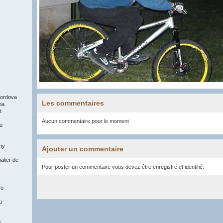
ordova
Les commentaires
pa
t
Aucun commentaire pour le moment
du
my
Ajouter un commentaire
alier de
Pour poster un commentaire vous devez être enregistré et identifié.
ro
u
s