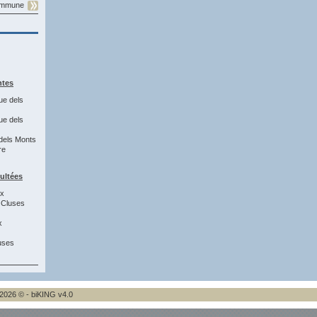
commune
ntes
ue dels
ue dels
dels Monts
re
sultées
8x
 Cluses
x
uses
2026 © - biKING v4.0