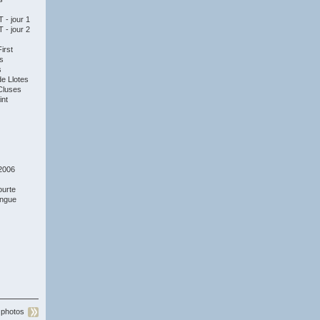
- jour 1
- jour 2
irst
s
s
e Llotes
Cluses
nt
2006
ourte
ongue
 photos