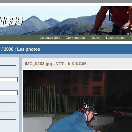
Vie locale (66)
Communauté
Divers
L'association
 / 2006 : Les photos
IMG_0263.jpg - VTT : biKING66