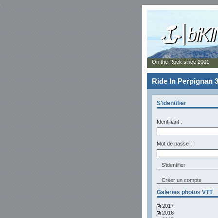
On the Rock since 2001
Ride In Perpignan 3
S'identifier
Identifiant :
Mot de passe :
Créer un compte
Galeries photos VTT
2017
2016