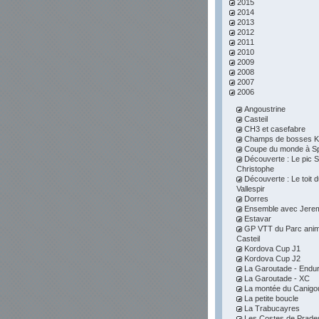
2015
2014
2013
2012
2011
2010
2009
2008
2007
2006
Angoustrine
Casteil
CH3 et casefabre
Champs de bosses K
Coupe du monde à S
Découverte : Le pic S
Christophe
Découverte : Le toit 
Vallespir
Dorres
Ensemble avec Jere
Estavar
GP VTT du Parc anim
Casteil
Kordova Cup J1
Kordova Cup J2
La Garoutade - Endu
La Garoutade - XC
La montée du Canigo
La petite boucle
La Trabucayres
Les Costes de Prade