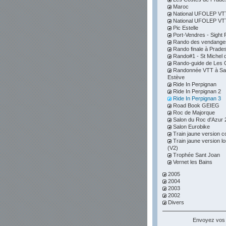
Maroc
National UFOLEP VTT 
National UFOLEP VTT 
Pic Estelle
Port-Vendres - Sight F
Rando des vendange
Rando finale à Prade
Rando#1 - St Michel d
Rando-guide de Les 
Randonnée VTT à Sai
Estève
Ride In Perpignan
Ride In Perpignan 2
Ride In Perpignan 3
Road Book GEIEG
Roc de Majorque
Salon du Roc d'Azur 
Salon Eurobike
Train jaune version c
Train jaune version l
(V2)
Trophée Sant Joan
Vernet les Bains
2005
2004
2003
2002
Divers
Envoyez vos