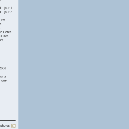
- jour 1
- jour 2
irst
s
s
e Llotes
Cluses
nt
2006
ourte
ongue
 photos