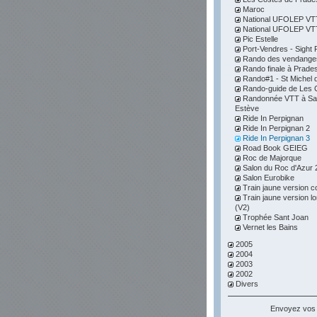
Maroc
National UFOLEP VTT 
National UFOLEP VTT 
Pic Estelle
Port-Vendres - Sight F
Rando des vendange
Rando finale à Prade
Rando#1 - St Michel d
Rando-guide de Les 
Randonnée VTT à Sai
Estève
Ride In Perpignan
Ride In Perpignan 2
Ride In Perpignan 3
Road Book GEIEG
Roc de Majorque
Salon du Roc d'Azur 
Salon Eurobike
Train jaune version c
Train jaune version l
(V2)
Trophée Sant Joan
Vernet les Bains
2005
2004
2003
2002
Divers
Envoyez vos