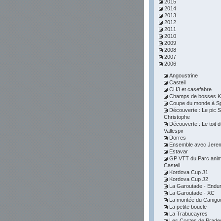
2015
2014
2013
2012
2011
2010
2009
2008
2007
2006
Angoustrine
Casteil
CH3 et casefabre
Champs de bosses K
Coupe du monde à S
Découverte : Le pic S
Christophe
Découverte : Le toit 
Vallespir
Dorres
Ensemble avec Jere
Estavar
GP VTT du Parc anim
Casteil
Kordova Cup J1
Kordova Cup J2
La Garoutade - Endu
La Garoutade - XC
La montée du Canigo
La petite boucle
La Trabucayres
Les Costes de Prade