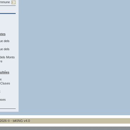
commune
ntes
ue dels
ue dels
dels Monts
re
sultées
3x
 Cluses
x
uses
2026 © - biKING v4.0