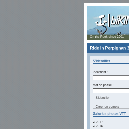
On the Rock since 2001
Ride In Perpignan 3
S'identifier
Identifiant :
Mot de passe :
Créer un compte
Galeries photos VTT
2017
2016