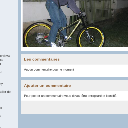
ordova
Les commentaires
pa
t
Aucun commentaire pour le moment
du
my
Ajouter un commentaire
alier de
Pour poster un commentaire vous devez être enregistré et identifié.
ro
u
s