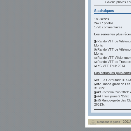
Galerie photos 
Statistiques
186 series
24777 photos
1728 commentaires
Les series les plus réce
Rando VTT de Villelong
Monts
Rando VTT de Villelong
Monts
Rando VTT Villelongue 
Rando VTT de Tresser
XC VTT Thuir 2013
Les series les plus con
#1 La Garoutade 4144
#2 Rando-guide de Les
31982x
#3 Kordova Cup 28211
#4 Train jaune 27292x
#5 Rando-guide des Cl
26613x
- 2001/
Mentions légales