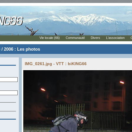
Vie locale (66)
Communauté
Divers
L'association
 / 2006 : Les photos
IMG_0261.jpg - VTT : biKING66