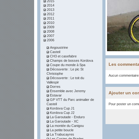
2015
2014
2013
2012
2011
2010
2009
2008
2007
2006
Angoustrine
Casteil
CH3 et casefabre
Champs de bosses Kordova
Les commenta
Coupe du monde à Spa
Découverte : Le pic St
Christophe
Aucun commentaire
Découverte : Le toit du
Vallespir
Dorres
Ensemble avec Jeremy
Ajouter un co
Estavar
GP VTT du Parc animalier de
Casteil
Pour poster un comme
Kordova Cup J1
Kordova Cup J2
La Garoutade - Enduro
La Garoutade - XC
La montée du Canigou
La petite boucle
La Trabucayres
Les Costes de Prades