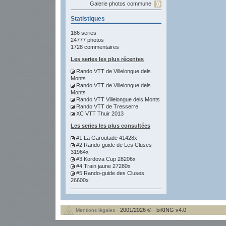
Galerie photos commune
Statistiques
186 series
24777 photos
1728 commentaires
Les series les plus récentes
Rando VTT de Villelongue dels
Monts
Rando VTT de Villelongue dels
Monts
Rando VTT Villelongue dels Monts
Rando VTT de Tresserre
XC VTT Thuir 2013
Les series les plus consultées
#1 La Garoutade 41428x
#2 Rando-guide de Les Cluses
31964x
#3 Kordova Cup 28206x
#4 Train jaune 27280x
#5 Rando-guide des Cluses
26600x
- 2001/2026 © - biKING v4.0
Mentions légales