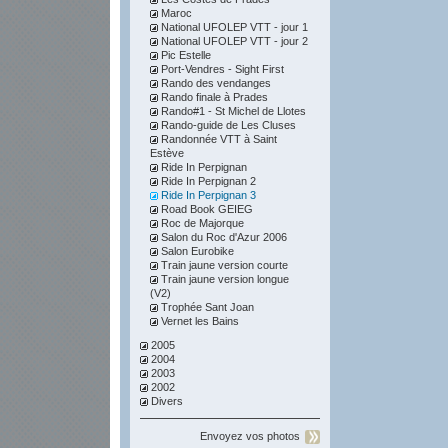
Maroc
National UFOLEP VTT - jour 1
National UFOLEP VTT - jour 2
Pic Estelle
Port-Vendres - Sight First
Rando des vendanges
Rando finale à Prades
Rando#1 - St Michel de Llotes
Rando-guide de Les Cluses
Randonnée VTT à Saint
Estève
Ride In Perpignan
Ride In Perpignan 2
Ride In Perpignan 3
Road Book GEIEG
Roc de Majorque
Salon du Roc d'Azur 2006
Salon Eurobike
Train jaune version courte
Train jaune version longue
(V2)
Trophée Sant Joan
Vernet les Bains
2005
2004
2003
2002
Divers
Envoyez vos photos