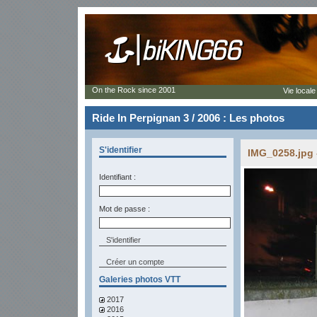
On the Rock since 2001
Vie locale
Ride In Perpignan 3 / 2006 : Les photos
S'identifier
IMG_0258.jpg 
Identifiant :
Mot de passe :
Créer un compte
Galeries photos VTT
2017
2016