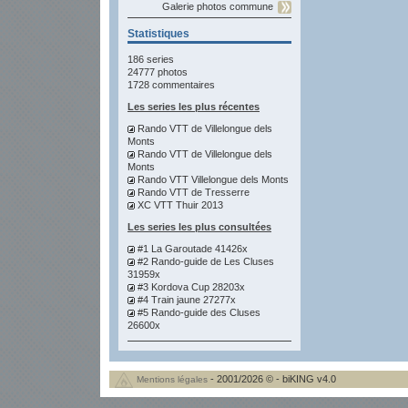
Galerie photos commune
Statistiques
186 series
24777 photos
1728 commentaires
Les series les plus récentes
Rando VTT de Villelongue dels
Monts
Rando VTT de Villelongue dels
Monts
Rando VTT Villelongue dels Monts
Rando VTT de Tresserre
XC VTT Thuir 2013
Les series les plus consultées
#1 La Garoutade 41426x
#2 Rando-guide de Les Cluses
31959x
#3 Kordova Cup 28203x
#4 Train jaune 27277x
#5 Rando-guide des Cluses
26600x
- 2001/2026 © - biKING v4.0
Mentions légales