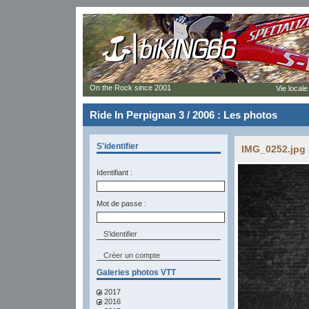
On the Rock since 2001
Vie locale
Ride In Perpignan 3 / 2006 : Les photos
S'identifier
IMG_0252.jpg 
Identifiant :
Mot de passe :
Créer un compte
Galeries photos VTT
2017
2016