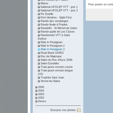
Maroc
Pour poster un comme
National UFOLEP VTT - jour 1
National UFOLEP VTT - jour 2
Pic Estelle
Port-Vendres - Sight First
Rando des vendanges
Rando finale à Prades
Rando#1 - St Michel de Llotes
Rando-guide de Les Cluses
Randonnée VTT à Saint
Estève
Ride In Perpignan
Ride In Perpignan 2
Ride In Perpignan 3
Road Book GEIEG
Roc de Majorque
Salon du Roc d'Azur 2006
Salon Eurobike
Train jaune version courte
Train jaune version longue
(V2)
Trophée Sant Joan
Vernet les Bains
2005
2004
2003
2002
Divers
Envoyez vos photos