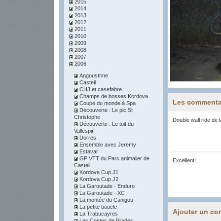
2015
2014
2013
2012
2011
2010
2009
2008
2007
2006
Angoustrine
Casteil
CH3 et casefabre
Champs de bosses Kordova
Les commenta
Coupe du monde à Spa
Découverte : Le pic St
Christophe
Double wall ride de la
Découverte : Le toit du
Vallespir
Dorres
Ensemble avec Jeremy
Estavar
GP VTT du Parc animalier de
Excellent!
Casteil
Kordova Cup J1
Kordova Cup J2
La Garoutade - Enduro
La Garoutade - XC
La montée du Canigou
La petite boucle
Ajouter un co
La Trabucayres
Les Costes de Prades