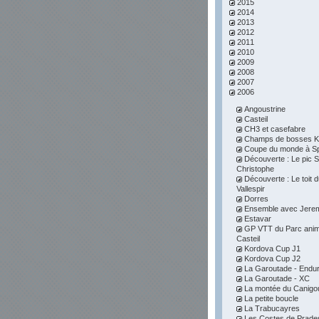
2015
2014
2013
2012
2011
2010
2009
2008
2007
2006
Angoustrine
Casteil
CH3 et casefabre
Champs de bosses K
Coupe du monde à S
Découverte : Le pic S
Christophe
Découverte : Le toit 
Vallespir
Dorres
Ensemble avec Jere
Estavar
GP VTT du Parc anim
Casteil
Kordova Cup J1
Kordova Cup J2
La Garoutade - Endu
La Garoutade - XC
La montée du Canigo
La petite boucle
La Trabucayres
Les Costes de Prade