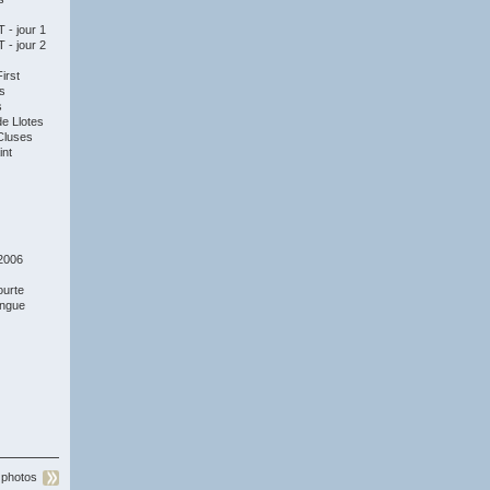
- jour 1
- jour 2
irst
s
s
e Llotes
Cluses
nt
2006
ourte
ongue
 photos