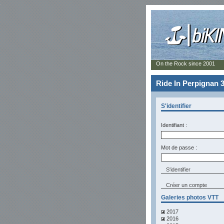
On the Rock since 2001
Ride In Perpignan 3
S'identifier
Identifiant :
Mot de passe :
Créer un compte
Galeries photos VTT
2017
2016