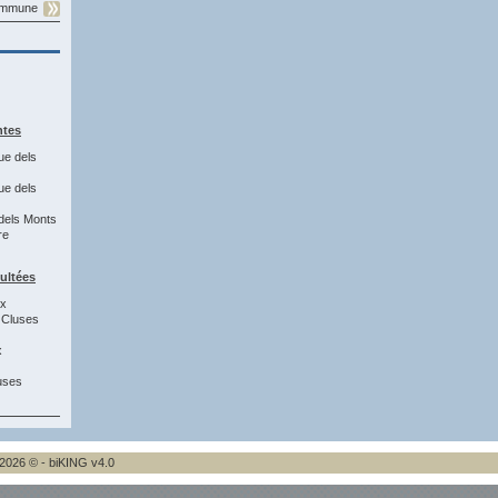
commune
ntes
ue dels
ue dels
dels Monts
re
sultées
2x
 Cluses
x
uses
2026 © - biKING v4.0