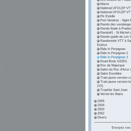
Maroc
National UFOLEP VTT 
National UFOLEP VTT 
Pic Estelle
Port-Vendres - Sight F
Rando des vendange
Rando finale à Prade
Rando#1 - St Michel d
Rando-guide de Les 
Randonnée VTT à Sai
Estève
Ride In Perpignan
Ride In Perpignan 2
Ride In Perpignan 3
Road Book GEIEG
Roc de Majorque
Salon du Roc d'Azur 
Salon Eurobike
Train jaune version c
Train jaune version l
(V2)
Trophée Sant Joan
Vernet les Bains
2005
2004
2003
2002
Divers
Envoyez vos