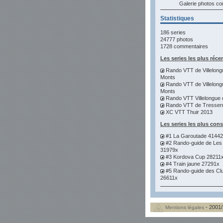
Galerie photos 
Statistiques
186 series
24777 photos
1728 commentaires
Les series les plus réce
Rando VTT de Villelong
Monts
Rando VTT de Villelong
Monts
Rando VTT Villelongue 
Rando VTT de Tresser
XC VTT Thuir 2013
Les series les plus con
#1 La Garoutade 4144
#2 Rando-guide de Les
31979x
#3 Kordova Cup 28211
#4 Train jaune 27291x
#5 Rando-guide des Cl
26611x
- 2001/
Mentions légales