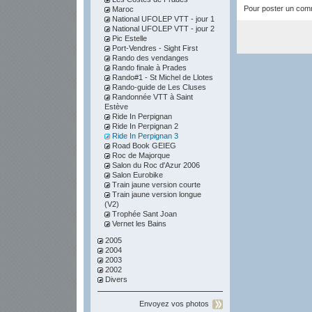
Pour poster un comme
Maroc
National UFOLEP VTT - jour 1
National UFOLEP VTT - jour 2
Pic Estelle
Port-Vendres - Sight First
Rando des vendanges
Rando finale à Prades
Rando#1 - St Michel de Llotes
Rando-guide de Les Cluses
Randonnée VTT à Saint
Estève
Ride In Perpignan
Ride In Perpignan 2
Ride In Perpignan 3
Road Book GEIEG
Roc de Majorque
Salon du Roc d'Azur 2006
Salon Eurobike
Train jaune version courte
Train jaune version longue
(V2)
Trophée Sant Joan
Vernet les Bains
2005
2004
2003
2002
Divers
Envoyez vos photos