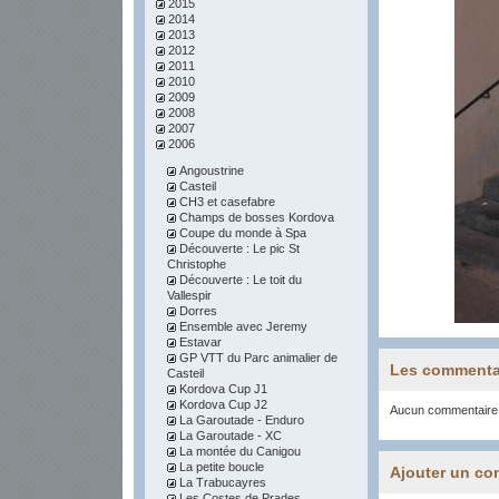
2015
2014
2013
2012
2011
2010
2009
2008
2007
2006
Angoustrine
Casteil
CH3 et casefabre
Champs de bosses Kordova
Coupe du monde à Spa
Découverte : Le pic St
Christophe
Découverte : Le toit du
Vallespir
Dorres
Ensemble avec Jeremy
Estavar
GP VTT du Parc animalier de
Les commenta
Casteil
Kordova Cup J1
Kordova Cup J2
Aucun commentaire
La Garoutade - Enduro
La Garoutade - XC
La montée du Canigou
La petite boucle
Ajouter un co
La Trabucayres
Les Costes de Prades