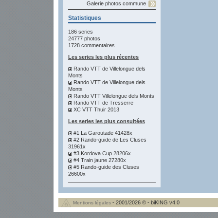
Galerie photos commune
Statistiques
186 series
24777 photos
1728 commentaires
Les series les plus récentes
Rando VTT de Villelongue dels
Monts
Rando VTT de Villelongue dels
Monts
Rando VTT Villelongue dels Monts
Rando VTT de Tresserre
XC VTT Thuir 2013
Les series les plus consultées
#1 La Garoutade 41428x
#2 Rando-guide de Les Cluses
31961x
#3 Kordova Cup 28206x
#4 Train jaune 27280x
#5 Rando-guide des Cluses
26600x
- 2001/2026 © - biKING v4.0
Mentions légales