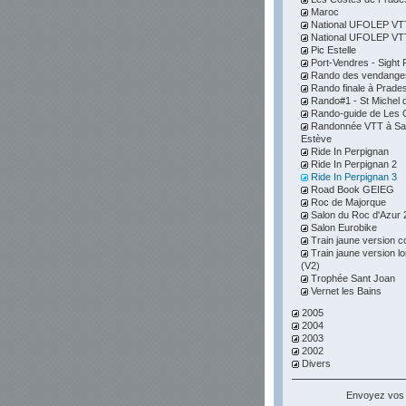
Maroc
National UFOLEP VTT 
National UFOLEP VTT 
Pic Estelle
Port-Vendres - Sight F
Rando des vendange
Rando finale à Prade
Rando#1 - St Michel d
Rando-guide de Les 
Randonnée VTT à Sai
Estève
Ride In Perpignan
Ride In Perpignan 2
Ride In Perpignan 3
Road Book GEIEG
Roc de Majorque
Salon du Roc d'Azur 
Salon Eurobike
Train jaune version c
Train jaune version l
(V2)
Trophée Sant Joan
Vernet les Bains
2005
2004
2003
2002
Divers
Envoyez vos