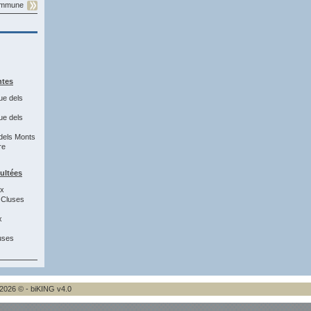
commune
ntes
ue dels
ue dels
dels Monts
re
sultées
0x
 Cluses
x
uses
2026 © - biKING v4.0