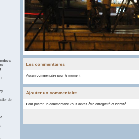
ordova
Les commentaires
pa
t
Aucun commentaire pour le moment
du
my
Ajouter un commentaire
alier de
Pour poster un commentaire vous devez être enregistré et identifié.
ro
u
s