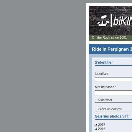
On the Rock since 2001
Ride In Perpignan 3
S'identifier
Identifiant :
Mot de passe :
Créer un compte
Galeries photos VTT
2017
2016