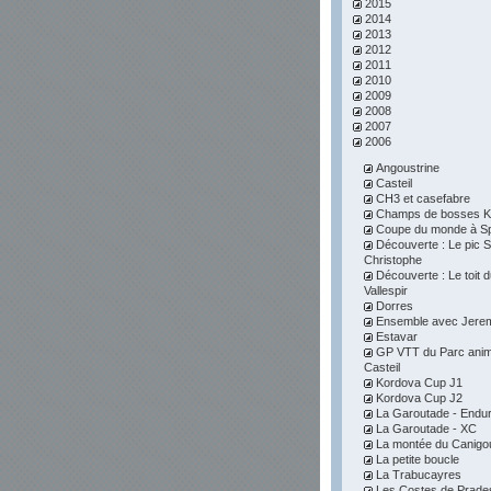
2015
2014
2013
2012
2011
2010
2009
2008
2007
2006
Angoustrine
Casteil
CH3 et casefabre
Champs de bosses K
Coupe du monde à S
Découverte : Le pic S
Christophe
Découverte : Le toit 
Vallespir
Dorres
Ensemble avec Jere
Estavar
GP VTT du Parc anim
Casteil
Kordova Cup J1
Kordova Cup J2
La Garoutade - Endu
La Garoutade - XC
La montée du Canigo
La petite boucle
La Trabucayres
Les Costes de Prade