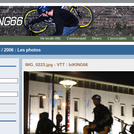
Vie locale (66)
Communauté
Divers
L'association
 / 2006 : Les photos
IMG_0223.jpg - VTT : biKING66