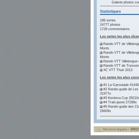
Galerie photos 
Statistiques
186 series
24777 photos
1728 commentaires
Les series les plus réce
Rando VTT de Villelong
Monts
Rando VTT de Villelong
Monts
Rando VTT Villelongue 
Rando VTT de Tresser
XC VTT Thuir 2013
Les series les plus con
#1 La Garoutade 4144
#2 Rando-guide de Les
31977x
#3 Kordova Cup 28210
#4 Train jaune 27288x
#5 Rando-guide des Cl
26609x
- 2001/
Mentions légales