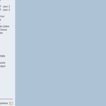
- jour 1
- jour 2
irst
s
s
e Llotes
Cluses
nt
2006
ourte
ongue
 photos