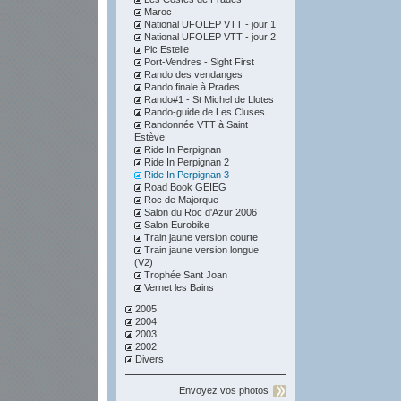
Maroc
National UFOLEP VTT - jour 1
National UFOLEP VTT - jour 2
Pic Estelle
Port-Vendres - Sight First
Rando des vendanges
Rando finale à Prades
Rando#1 - St Michel de Llotes
Rando-guide de Les Cluses
Randonnée VTT à Saint
Estève
Ride In Perpignan
Ride In Perpignan 2
Ride In Perpignan 3
Road Book GEIEG
Roc de Majorque
Salon du Roc d'Azur 2006
Salon Eurobike
Train jaune version courte
Train jaune version longue
(V2)
Trophée Sant Joan
Vernet les Bains
2005
2004
2003
2002
Divers
Envoyez vos photos