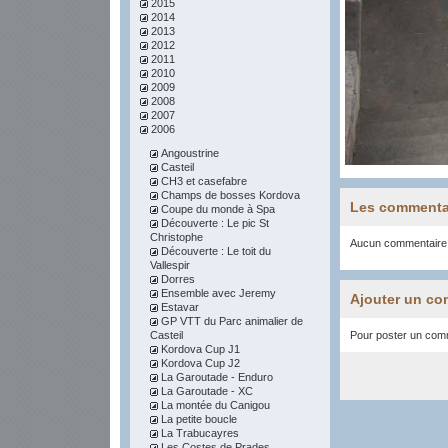
2015
2014
2013
2012
2011
2010
2009
2008
2007
2006
Angoustrine
Casteil
CH3 et casefabre
Champs de bosses Kordova
Les commenta
Coupe du monde à Spa
Découverte : Le pic St
Christophe
Aucun commentaire
Découverte : Le toit du
Vallespir
Dorres
Ensemble avec Jeremy
Ajouter un co
Estavar
GP VTT du Parc animalier de
Casteil
Pour poster un comme
Kordova Cup J1
Kordova Cup J2
La Garoutade - Enduro
La Garoutade - XC
La montée du Canigou
La petite boucle
La Trabucayres
Les Costes de Prades