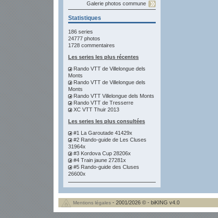
Galerie photos commune
Statistiques
186 series
24777 photos
1728 commentaires
Les series les plus récentes
Rando VTT de Villelongue dels
Monts
Rando VTT de Villelongue dels
Monts
Rando VTT Villelongue dels Monts
Rando VTT de Tresserre
XC VTT Thuir 2013
Les series les plus consultées
#1 La Garoutade 41429x
#2 Rando-guide de Les Cluses
31964x
#3 Kordova Cup 28206x
#4 Train jaune 27281x
#5 Rando-guide des Cluses
26600x
- 2001/2026 © - biKING v4.0
Mentions légales