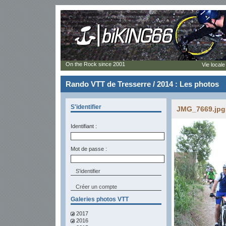
On the Rock since 2001
Vie locale
Rando VTT de Tresserre / 2014 : Les photos
S'identifier
JMG_7669.jpg 
Identifiant :
Mot de passe :
Créer un compte
Galeries photos VTT
2017
2016