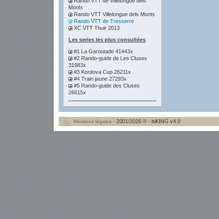
Rando VTT de Villelongue dels
Monts
Rando VTT Villelongue dels Monts
Rando VTT de Tresserre
XC VTT Thuir 2013
Les series les plus consultées
#1 La Garoutade 41443x
#2 Rando-guide de Les Cluses
31983x
#3 Kordova Cup 28211x
#4 Train jaune 27293x
#5 Rando-guide des Cluses
26615x
- 2001/2026 © - biKING v4.0
Mentions légales