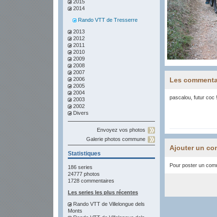
2015
2014
Rando VTT de Tresserre
2013
2012
2011
2010
2009
2008
2007
2006
Les commenta
2005
2004
pascalou, futur coc 
2003
2002
Divers
Envoyez vos photos
Galerie photos commune
Ajouter un co
Statistiques
Pour poster un comme
186 series
24777 photos
1728 commentaires
Les series les plus récentes
Rando VTT de Villelongue dels
Monts