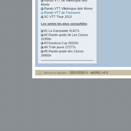
Rando VTT de Villelongue dels
Monts
Rando VTT Villelongue dels Monts
Rando VTT de Tresserre
XC VTT Thuir 2013
Les series les plus consultées
#1 La Garoutade 41427x
#2 Rando-guide de Les Cluses
31959x
#3 Kordova Cup 28203x
#4 Train jaune 27277x
#5 Rando-guide des Cluses
26600x
- 2001/2026 © - biKING v4.0
Mentions légales