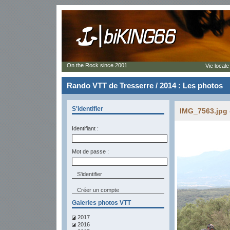
On the Rock since 2001
Vie locale
Rando VTT de Tresserre / 2014 : Les photos
S'identifier
IMG_7563.jpg 
Identifiant :
Mot de passe :
Créer un compte
Galeries photos VTT
2017
2016