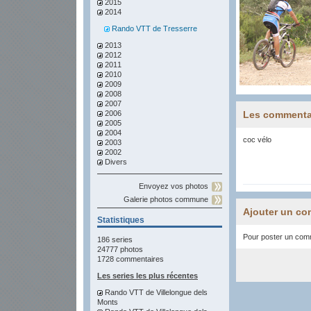
2015
2014
Rando VTT de Tresserre
2013
2012
2011
2010
2009
2008
2007
2006
Les commenta
2005
2004
coc vélo
2003
2002
Divers
Envoyez vos photos
Galerie photos commune
Ajouter un co
Statistiques
Pour poster un comme
186 series
24777 photos
1728 commentaires
Les series les plus récentes
Rando VTT de Villelongue dels
Monts