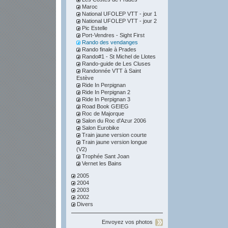
Maroc
National UFOLEP VTT - jour 1
National UFOLEP VTT - jour 2
Pic Estelle
Port-Vendres - Sight First
Rando des vendanges
Rando finale à Prades
Rando#1 - St Michel de Llotes
Rando-guide de Les Cluses
Randonnée VTT à Saint
Estève
Ride In Perpignan
Ride In Perpignan 2
Ride In Perpignan 3
Road Book GEIEG
Roc de Majorque
Salon du Roc d'Azur 2006
Salon Eurobike
Train jaune version courte
Train jaune version longue
(V2)
Trophée Sant Joan
Vernet les Bains
2005
2004
2003
2002
Divers
Envoyez vos photos