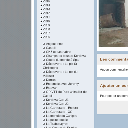
2015
2014
2013
2012
2011
2010
2009
2008
2007
2006
Angoustrine
Casteil
CH3 et casefabre
Champs de bosses Kordova
Les commenta
Coupe du monde à Spa
Découverte : Le pic St
Christophe
Aucun commentaire
Découverte : Le toit du
Vallespir
Dorres
Ensemble avec Jeremy
Ajouter un co
Estavar
GP VTT du Parc animalier de
Casteil
Pour poster un comme
Kordova Cup J1
Kordova Cup J2
La Garoutade - Enduro
La Garoutade - XC
La montée du Canigou
La petite boucle
La Trabucayres
Les Costes de Prades