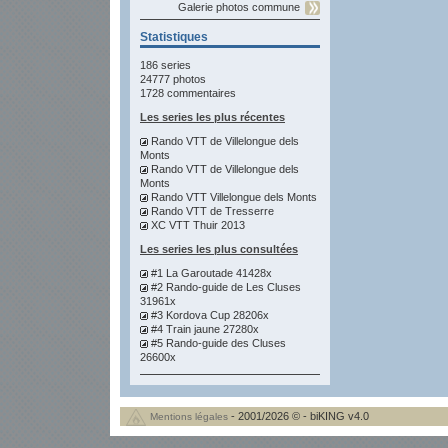
Galerie photos commune
Statistiques
186 series
24777 photos
1728 commentaires
Les series les plus récentes
Rando VTT de Villelongue dels
Monts
Rando VTT de Villelongue dels
Monts
Rando VTT Villelongue dels Monts
Rando VTT de Tresserre
XC VTT Thuir 2013
Les series les plus consultées
#1 La Garoutade 41428x
#2 Rando-guide de Les Cluses
31961x
#3 Kordova Cup 28206x
#4 Train jaune 27280x
#5 Rando-guide des Cluses
26600x
- 2001/2026 © - biKING v4.0
Mentions légales