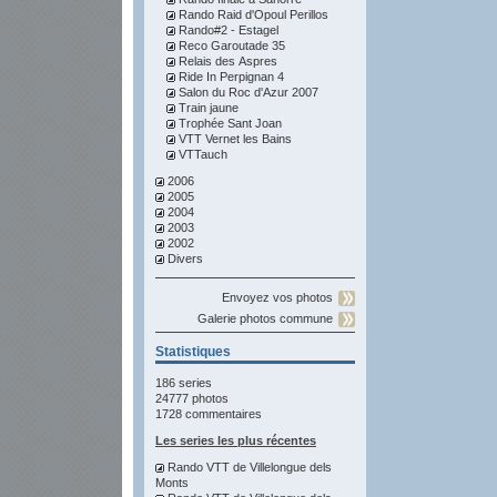
Rando Raid d'Opoul Perillos
Rando#2 - Estagel
Reco Garoutade 35
Relais des Aspres
Ride In Perpignan 4
Salon du Roc d'Azur 2007
Train jaune
Trophée Sant Joan
VTT Vernet les Bains
VTTauch
2006
2005
2004
2003
2002
Divers
Envoyez vos photos
Galerie photos commune
Statistiques
186 series
24777 photos
1728 commentaires
Les series les plus récentes
Rando VTT de Villelongue dels
Monts