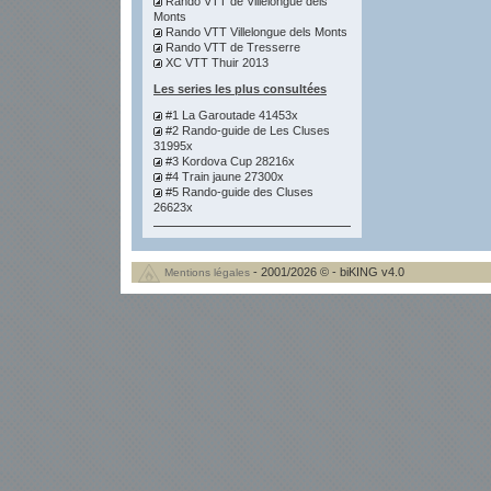
Rando VTT de Villelongue dels
Monts
Rando VTT Villelongue dels Monts
Rando VTT de Tresserre
XC VTT Thuir 2013
Les series les plus consultées
#1 La Garoutade 41453x
#2 Rando-guide de Les Cluses
31995x
#3 Kordova Cup 28216x
#4 Train jaune 27300x
#5 Rando-guide des Cluses
26623x
- 2001/2026 © - biKING v4.0
Mentions légales