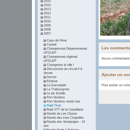
2015
2014
2013
2012
2011
2010
2009
2008
2007
Case de Pène
Casteil
Les commenta
Championnat Départemental
UFOLEP
Championnat régional
Aucun commentaire
UFOLEP
Changeons la ville !
Découverte du circuit 5 à
Vernet
Ajouter un co
Dorres
Estavar
La Garoutade
Pour poster un comme
La Trabucayres
Le pic Estelle
Port Vendres
Port Vendres rando mai
Raid Thuir
Raid VTT de la Castellane
Rando de Les Cluses
Rando des trois Chapelles
Rando des Vendanges - 10
ans
Rando finale à Sahorre