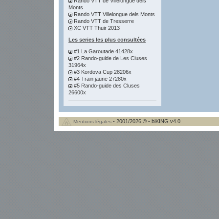
Rando VTT de Villelongue dels
Monts
Rando VTT Villelongue dels Monts
Rando VTT de Tresserre
XC VTT Thuir 2013
Les series les plus consultées
#1 La Garoutade 41428x
#2 Rando-guide de Les Cluses
31964x
#3 Kordova Cup 28206x
#4 Train jaune 27280x
#5 Rando-guide des Cluses
26600x
- 2001/2026 © - biKING v4.0
Mentions légales