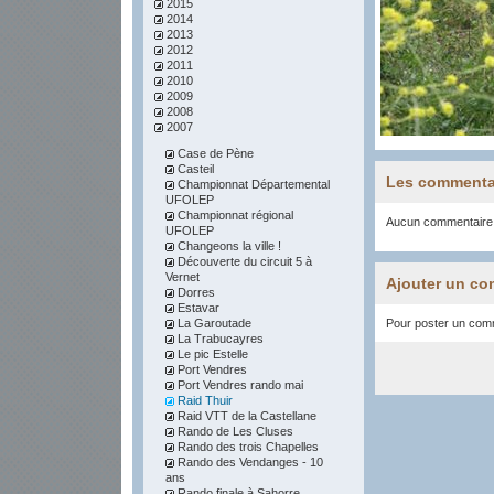
2015
2014
2013
2012
2011
2010
2009
2008
2007
Case de Pène
Casteil
Les commenta
Championnat Départemental
UFOLEP
Championnat régional
Aucun commentaire
UFOLEP
Changeons la ville !
Découverte du circuit 5 à
Vernet
Ajouter un co
Dorres
Estavar
La Garoutade
Pour poster un comme
La Trabucayres
Le pic Estelle
Port Vendres
Port Vendres rando mai
Raid Thuir
Raid VTT de la Castellane
Rando de Les Cluses
Rando des trois Chapelles
Rando des Vendanges - 10
ans
Rando finale à Sahorre