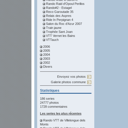
Rando Raid d'Opoul Perillos
Rando#2 - Estagel
Reco Garoutade 35
Relais des Aspres
Ride In Perpignan 4
Salon du Roc d'Azur 2007
Train jaune
Trophée Sant Joan
VTT Vernet les Bains
VTTauch
2006
2005
2004
2003
2002
Divers
Envoyez vos photos
Galerie photos commune
Statistiques
186 series
24777 photos
1728 commentaires
Les series les plus récentes
Rando VTT de Villelongue dels
Monts