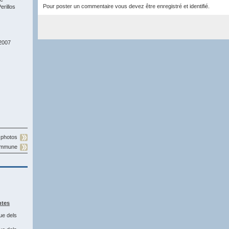
Pour poster un commentaire vous devez être enregistré et identifié.
rillos
2007
 photos
commune
ntes
ue dels