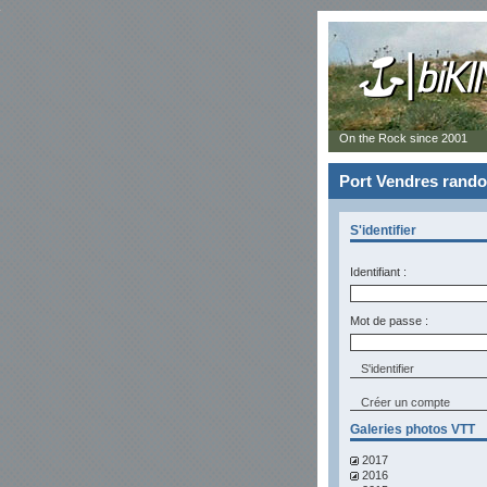
On the Rock since 2001
Port Vendres rando 
S'identifier
Identifiant :
Mot de passe :
Créer un compte
Galeries photos VTT
2017
2016