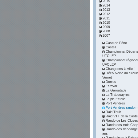
2015
2014
2013
2012
2011
2010
2009
2008
2007
Case de Pène
Casteil
Championnat Départe
UFOLEP
Championnat régional
UFOLEP
Changeons la ville !
Découverte du circuit
Vernet
Dorres
Estavar
La Garoutade
La Trabucayres
Le pic Estelle
Port Vendres
Port Vendres rando m
Raid Thuir
Raid VTT de la Caste
Rando de Les Cluses
Rando des trois Chap
Rando des Vendanges
ans
Rando finale à Sahor