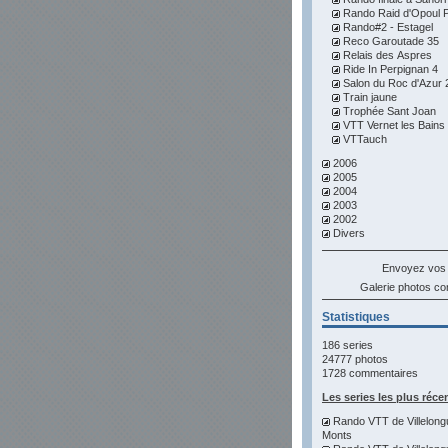
Rando Raid d'Opoul Pe
Rando#2 - Estagel
Reco Garoutade 35
Relais des Aspres
Ride In Perpignan 4
Salon du Roc d'Azur 
Train jaune
Trophée Sant Joan
VTT Vernet les Bains
VTTauch
2006
2005
2004
2003
2002
Divers
Envoyez vos
Galerie photos 
Statistiques
186 series
24777 photos
1728 commentaires
Les series les plus réce
Rando VTT de Villelong
Monts