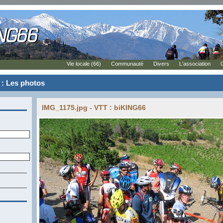
Vie locale (66)
Communauté
Divers
L'association
 : Les photos
IMG_1175.jpg - VTT : biKING66