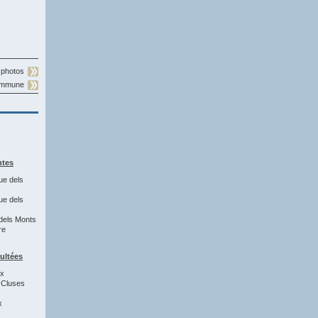
 photos
commune
ntes
ue dels
ue dels
dels Monts
re
sultées
8x
 Cluses
x