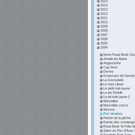
2015
2014
2013
2012
2011
2010
2009
2008
2007
2006
2005
2004
5eme Road Book Gav
Amelie les Bains
Angoustrine
Cap Nore
Dorres
Grand prix de l'avenir
La Garoutade
Le mas Llinas
Le petit train jaune
Le pic Estelle
Le pti train jaune 2
Maureillas
Maureillas (reco)
Mezenc
Port Vendres
Rando de la pêche
Rando des vendange
Road Book St Feliu d
Salon du Roc d'Azur 
Trophée Sant Joan