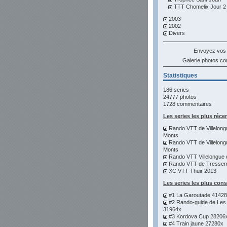
TTT Chomelix Jour 2
2003
2002
Divers
Envoyez vos
Galerie photos 
Statistiques
186 series
24777 photos
1728 commentaires
Les series les plus réce
Rando VTT de Villelong
Monts
Rando VTT de Villelong
Monts
Rando VTT Villelongue 
Rando VTT de Tresser
XC VTT Thuir 2013
Les series les plus con
#1 La Garoutade 4142
#2 Rando-guide de Les
31964x
#3 Kordova Cup 28206
#4 Train jaune 27280x