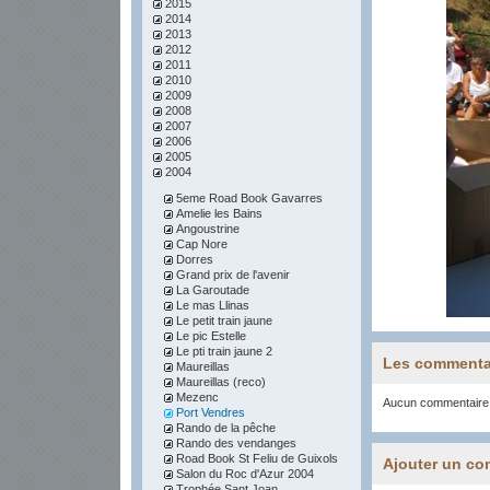
2015
2014
2013
2012
2011
2010
2009
2008
2007
2006
2005
2004
5eme Road Book Gavarres
Amelie les Bains
Angoustrine
Cap Nore
Dorres
Grand prix de l'avenir
La Garoutade
Le mas Llinas
Le petit train jaune
Le pic Estelle
Le pti train jaune 2
Les commenta
Maureillas
Maureillas (reco)
Mezenc
Aucun commentaire
Port Vendres
Rando de la pêche
Rando des vendanges
Road Book St Feliu de Guixols
Ajouter un co
Salon du Roc d'Azur 2004
Trophée Sant Joan