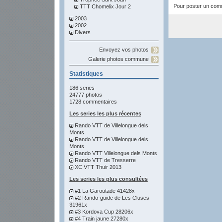
Pour poster un comme
TTT Chomelix Jour 2
2003
2002
Divers
Envoyez vos photos
Galerie photos commune
Statistiques
186 series
24777 photos
1728 commentaires
Les series les plus récentes
Rando VTT de Villelongue dels
Monts
Rando VTT de Villelongue dels
Monts
Rando VTT Villelongue dels Monts
Rando VTT de Tresserre
XC VTT Thuir 2013
Les series les plus consultées
#1 La Garoutade 41428x
#2 Rando-guide de Les Cluses
31961x
#3 Kordova Cup 28206x
#4 Train jaune 27280x