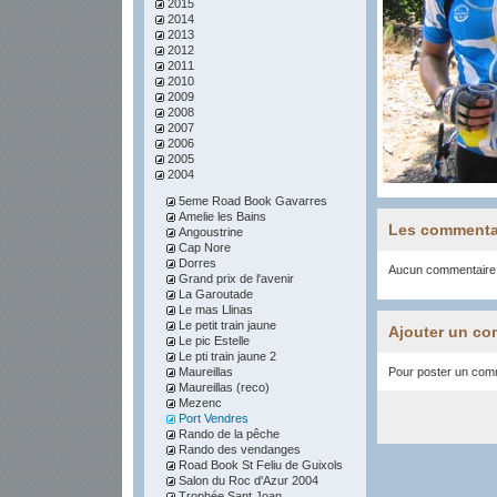
2015
2014
2013
2012
2011
2010
2009
2008
2007
2006
2005
2004
5eme Road Book Gavarres
Amelie les Bains
Les commenta
Angoustrine
Cap Nore
Dorres
Aucun commentaire
Grand prix de l'avenir
La Garoutade
Le mas Llinas
Le petit train jaune
Ajouter un co
Le pic Estelle
Le pti train jaune 2
Maureillas
Pour poster un comme
Maureillas (reco)
Mezenc
Port Vendres
Rando de la pêche
Rando des vendanges
Road Book St Feliu de Guixols
Salon du Roc d'Azur 2004
Trophée Sant Joan