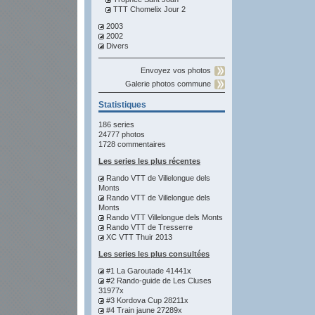
TTT Chomelix Jour 2
2003
2002
Divers
Envoyez vos photos
Galerie photos commune
Statistiques
186 series
24777 photos
1728 commentaires
Les series les plus récentes
Rando VTT de Villelongue dels
Monts
Rando VTT de Villelongue dels
Monts
Rando VTT Villelongue dels Monts
Rando VTT de Tresserre
XC VTT Thuir 2013
Les series les plus consultées
#1 La Garoutade 41441x
#2 Rando-guide de Les Cluses
31977x
#3 Kordova Cup 28211x
#4 Train jaune 27289x