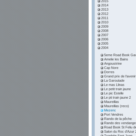
2015
2014
2013
2012
2011
2010
2009
2008
2007
2006
2005
2004
5eme Road Book Gav
Amelie les Bains
Angoustrine
Cap Nore
Dorres
Grand prix de l'avenir
La Garoutade
Le mas Llinas
Le petit train jaune
Le pic Estelle
Le pti train jaune 2
Maureillas
Maureillas (reco)
Mezenc
Port Vendres
Rando de la pêche
Rando des vendange
Road Book St Feliu d
Salon du Roc d'Azur 
Trophée Sant Joan