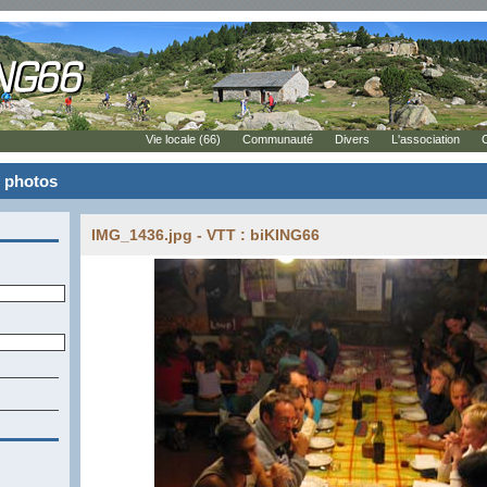
Vie locale (66)
Communauté
Divers
L'association
s photos
IMG_1436.jpg - VTT : biKING66