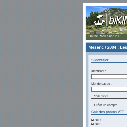
On the Rock since 2001
Mezenc / 2004 : Le
S'identifier
Identifiant :
Mot de passe :
Créer un compte
Galeries photos VTT
2017
2016