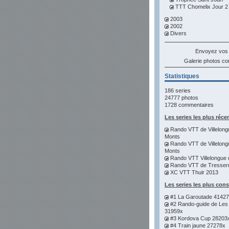
TTT Chomelix Jour 2
2003
2002
Divers
Envoyez vos
Galerie photos 
Statistiques
186 series
24777 photos
1728 commentaires
Les series les plus réce
Rando VTT de Villelong
Monts
Rando VTT de Villelong
Monts
Rando VTT Villelongue 
Rando VTT de Tresser
XC VTT Thuir 2013
Les series les plus con
#1 La Garoutade 4142
#2 Rando-guide de Les
31959x
#3 Kordova Cup 28203
#4 Train jaune 27278x