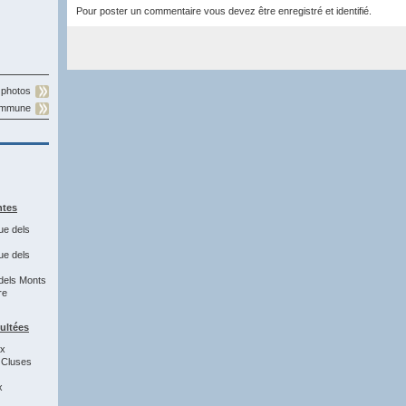
Pour poster un commentaire vous devez être enregistré et identifié.
 photos
commune
ntes
ue dels
ue dels
dels Monts
re
sultées
7x
 Cluses
x