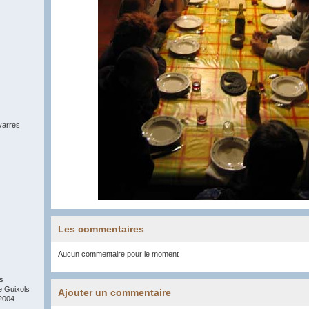
arres
Les commentaires
Aucun commentaire pour le moment
s
e Guixols
Ajouter un commentaire
2004