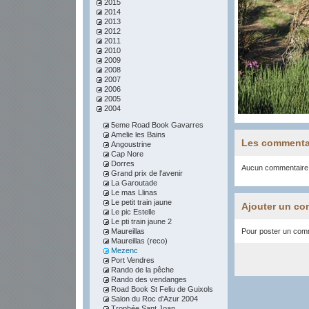
2015
2014
2013
2012
2011
2010
2009
2008
2007
2006
2005
2004
5eme Road Book Gavarres
Amelie les Bains
Les commenta
Angoustrine
Cap Nore
Dorres
Aucun commentaire
Grand prix de l'avenir
La Garoutade
Le mas Llinas
Le petit train jaune
Ajouter un co
Le pic Estelle
Le pti train jaune 2
Maureillas
Pour poster un comme
Maureillas (reco)
Mezenc
Port Vendres
Rando de la pêche
Rando des vendanges
Road Book St Feliu de Guixols
Salon du Roc d'Azur 2004
Trophée Sant Joan