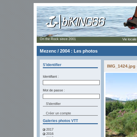
On the Rock since 2001
Vie locale
Mezenc / 2004 : Les photos
S'identifier
IMG_1424.jpg 
Identifiant :
Mot de passe :
Créer un compte
Galeries photos VTT
2017
2016