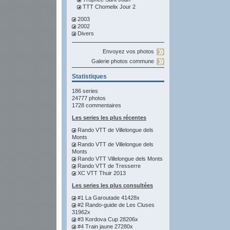
TTT Chomelix Jour 2
2003
2002
Divers
Envoyez vos photos
Galerie photos commune
Statistiques
186 series
24777 photos
1728 commentaires
Les series les plus récentes
Rando VTT de Villelongue dels
Monts
Rando VTT de Villelongue dels
Monts
Rando VTT Villelongue dels Monts
Rando VTT de Tresserre
XC VTT Thuir 2013
Les series les plus consultées
#1 La Garoutade 41428x
#2 Rando-guide de Les Cluses
31962x
#3 Kordova Cup 28206x
#4 Train jaune 27280x