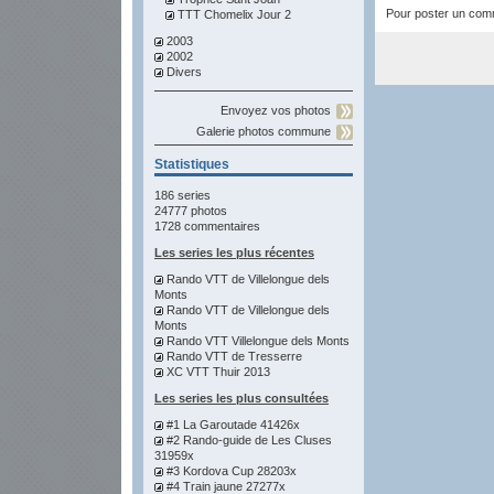
Pour poster un comme
TTT Chomelix Jour 2
2003
2002
Divers
Envoyez vos photos
Galerie photos commune
Statistiques
186 series
24777 photos
1728 commentaires
Les series les plus récentes
Rando VTT de Villelongue dels
Monts
Rando VTT de Villelongue dels
Monts
Rando VTT Villelongue dels Monts
Rando VTT de Tresserre
XC VTT Thuir 2013
Les series les plus consultées
#1 La Garoutade 41426x
#2 Rando-guide de Les Cluses
31959x
#3 Kordova Cup 28203x
#4 Train jaune 27277x