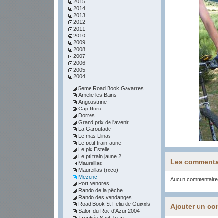
2015
2014
2013
2012
2011
2010
2009
2008
2007
2006
2005
2004
5eme Road Book Gavarres
Amelie les Bains
Angoustrine
Cap Nore
Dorres
Grand prix de l'avenir
La Garoutade
Le mas Llinas
Le petit train jaune
Le pic Estelle
Le pti train jaune 2
Les commenta
Maureillas
Maureillas (reco)
Mezenc
Aucun commentaire
Port Vendres
Rando de la pêche
Rando des vendanges
Road Book St Feliu de Guixols
Ajouter un co
Salon du Roc d'Azur 2004
Trophée Sant Joan