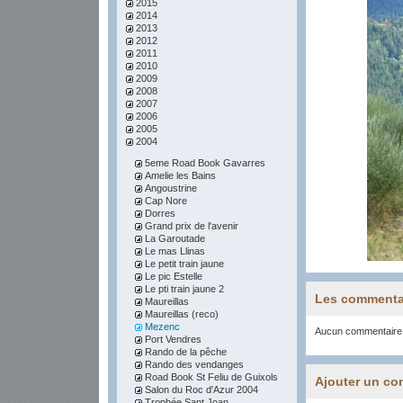
2015
2014
2013
2012
2011
2010
2009
2008
2007
2006
2005
2004
5eme Road Book Gavarres
Amelie les Bains
Angoustrine
Cap Nore
Dorres
Grand prix de l'avenir
La Garoutade
Le mas Llinas
Le petit train jaune
Le pic Estelle
Le pti train jaune 2
Les commenta
Maureillas
Maureillas (reco)
Mezenc
Aucun commentaire
Port Vendres
Rando de la pêche
Rando des vendanges
Road Book St Feliu de Guixols
Ajouter un co
Salon du Roc d'Azur 2004
Trophée Sant Joan