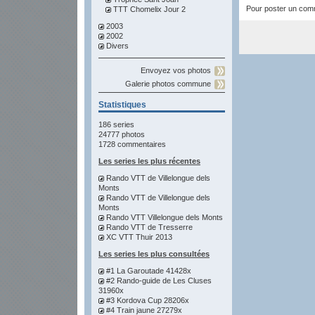
Pour poster un comme
TTT Chomelix Jour 2
2003
2002
Divers
Envoyez vos photos
Galerie photos commune
Statistiques
186 series
24777 photos
1728 commentaires
Les series les plus récentes
Rando VTT de Villelongue dels
Monts
Rando VTT de Villelongue dels
Monts
Rando VTT Villelongue dels Monts
Rando VTT de Tresserre
XC VTT Thuir 2013
Les series les plus consultées
#1 La Garoutade 41428x
#2 Rando-guide de Les Cluses
31960x
#3 Kordova Cup 28206x
#4 Train jaune 27279x