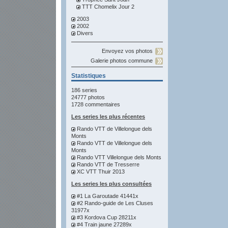
TTT Chomelix Jour 2
2003
2002
Divers
Envoyez vos photos
Galerie photos commune
Statistiques
186 series
24777 photos
1728 commentaires
Les series les plus récentes
Rando VTT de Villelongue dels
Monts
Rando VTT de Villelongue dels
Monts
Rando VTT Villelongue dels Monts
Rando VTT de Tresserre
XC VTT Thuir 2013
Les series les plus consultées
#1 La Garoutade 41441x
#2 Rando-guide de Les Cluses
31977x
#3 Kordova Cup 28211x
#4 Train jaune 27289x