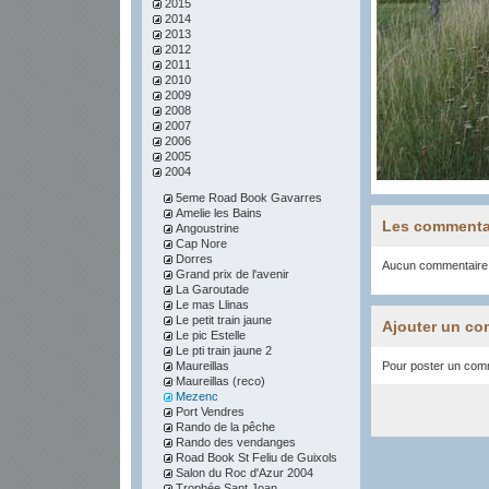
2015
2014
2013
2012
2011
2010
2009
2008
2007
2006
2005
2004
5eme Road Book Gavarres
Amelie les Bains
Les commenta
Angoustrine
Cap Nore
Dorres
Aucun commentaire
Grand prix de l'avenir
La Garoutade
Le mas Llinas
Le petit train jaune
Ajouter un co
Le pic Estelle
Le pti train jaune 2
Maureillas
Pour poster un comme
Maureillas (reco)
Mezenc
Port Vendres
Rando de la pêche
Rando des vendanges
Road Book St Feliu de Guixols
Salon du Roc d'Azur 2004
Trophée Sant Joan