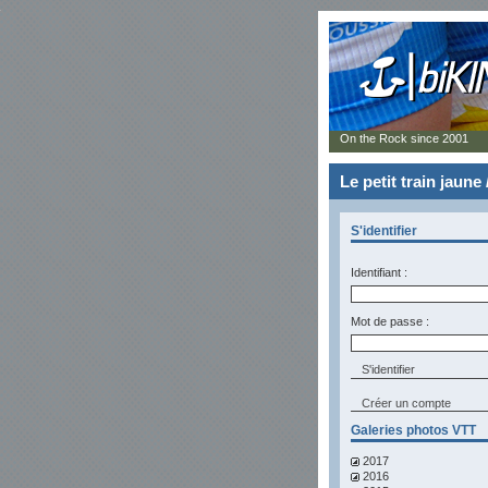
On the Rock since 2001
Le petit train jaune
S'identifier
Identifiant :
Mot de passe :
Créer un compte
Galeries photos VTT
2017
2016