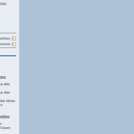
2005
 photos
commune
ntes
ue dels
ue dels
dels Monts
re
sultées
7x
 Cluses