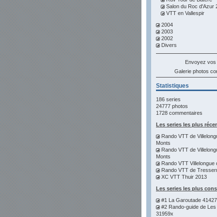
Salon du Roc d'Azur 
VTT en Vallespir
2004
2003
2002
Divers
Envoyez vos
Galerie photos 
Statistiques
186 series
24777 photos
1728 commentaires
Les series les plus réce
Rando VTT de Villelong
Monts
Rando VTT de Villelong
Monts
Rando VTT Villelongue 
Rando VTT de Tresser
XC VTT Thuir 2013
Les series les plus con
#1 La Garoutade 4142
#2 Rando-guide de Les
31959x