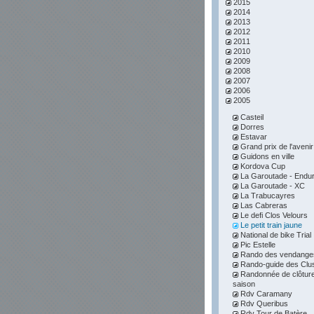
2015
2014
2013
2012
2011
2010
2009
2008
2007
2006
2005
Casteil
Dorres
Estavar
Grand prix de l'avenir
Guidons en ville
Kordova Cup
La Garoutade - Endu
La Garoutade - XC
La Trabucayres
Las Cabreras
Le defi Clos Velours
Le petit train jaune
National de bike Trial
Pic Estelle
Rando des vendange
Rando-guide des Clu
Randonnée de clôture
saison
Rdv Caramany
Rdv Queribus
Rdv Tour de Batère