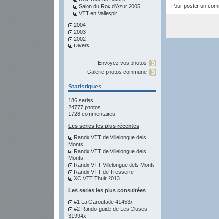
Pour poster un comme
Salon du Roc d'Azur 2005
VTT en Vallespir
2004
2003
2002
Divers
Envoyez vos photos
Galerie photos commune
Statistiques
186 series
24777 photos
1728 commentaires
Les series les plus récentes
Rando VTT de Villelongue dels
Monts
Rando VTT de Villelongue dels
Monts
Rando VTT Villelongue dels Monts
Rando VTT de Tresserre
XC VTT Thuir 2013
Les series les plus consultées
#1 La Garoutade 41453x
#2 Rando-guide de Les Cluses
31994x