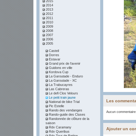
2015
2014
2013
2012
2011
2010
2009
2008
2007
2006
2005
Casteil
Dorres
Estavar
Grand prix de l'avenir
Guidons en ville
Kordova Cup
La Garoutade - Enduro
La Garoutade - XC
La Trabucayres
Las Cabreras
Le defi Clos Velours
Le petit train jaune
Les commenta
National de bike Trial
Pic Estelle
Rando des vendanges
Aucun commentaire
Rando-guide des Cluses
Randonnée de clôture de la
saison
Rdv Caramany
Ajouter un co
Rdv Queribus
Rdv Tour de Batère