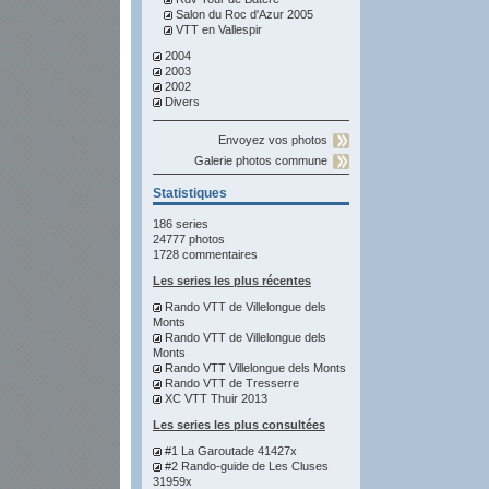
Salon du Roc d'Azur 2005
VTT en Vallespir
2004
2003
2002
Divers
Envoyez vos photos
Galerie photos commune
Statistiques
186 series
24777 photos
1728 commentaires
Les series les plus récentes
Rando VTT de Villelongue dels
Monts
Rando VTT de Villelongue dels
Monts
Rando VTT Villelongue dels Monts
Rando VTT de Tresserre
XC VTT Thuir 2013
Les series les plus consultées
#1 La Garoutade 41427x
#2 Rando-guide de Les Cluses
31959x