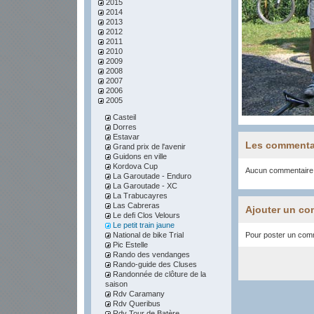
2015
2014
2013
2012
2011
2010
2009
2008
2007
2006
2005
Casteil
Dorres
Estavar
Les commenta
Grand prix de l'avenir
Guidons en ville
Kordova Cup
Aucun commentaire
La Garoutade - Enduro
La Garoutade - XC
La Trabucayres
Las Cabreras
Ajouter un co
Le defi Clos Velours
Le petit train jaune
National de bike Trial
Pour poster un comme
Pic Estelle
Rando des vendanges
Rando-guide des Cluses
Randonnée de clôture de la
saison
Rdv Caramany
Rdv Queribus
Rdv Tour de Batère