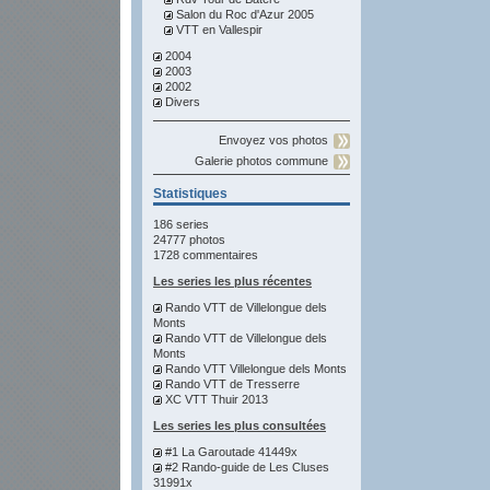
Salon du Roc d'Azur 2005
VTT en Vallespir
2004
2003
2002
Divers
Envoyez vos photos
Galerie photos commune
Statistiques
186 series
24777 photos
1728 commentaires
Les series les plus récentes
Rando VTT de Villelongue dels
Monts
Rando VTT de Villelongue dels
Monts
Rando VTT Villelongue dels Monts
Rando VTT de Tresserre
XC VTT Thuir 2013
Les series les plus consultées
#1 La Garoutade 41449x
#2 Rando-guide de Les Cluses
31991x