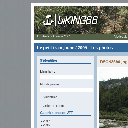
On the Rock since 2001
Vie locale
Le petit train jaune / 2005 : Les photos
S'identifier
DSCN3590.jpg 
Identifiant :
Mot de passe :
Créer un compte
Galeries photos VTT
2017
2016