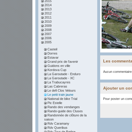
2015
2014
2013
2012
2011
2010
2009
2008
2007
2006
2005
Casteil
Dorres
Estavar
Les commenta
Grand prix de l'avenir
Guidons en ville
Kordova Cup
Aucun commentaire
La Garoutade - Enduro
La Garoutade - XC
La Trabucayres
Las Cabreras
Ajouter un co
Le defi Clos Velours
Le petit train jaune
National de bike Trial
Pour poster un comme
Pic Estelle
Rando des vendanges
Rando-guide des Cluses
Randonnée de clôture de la
saison
Rdv Caramany
Rdv Queribus
Rdv Tour de Batère