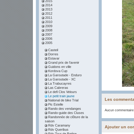
2015
2014
2013
2012
2011
2010
2009
2008
2007
2006
2005
Casteil
Dorres
Estavar
Grand prix de l'avenir
Guidons en ville
Kordova Cup
La Garoutade - Enduro
La Garoutade - XC
La Trabucayres
Las Cabreras
Le defi Clos Velours
Le petit train jaune
Les commenta
National de bike Trial
Pic Estelle
Rando des vendanges
Aucun commentaire
Rando-guide des Cluses
Randonnée de clôture de la
saison
Rdv Caramany
Ajouter un co
Rdv Queribus
Rdv Tour de Batère