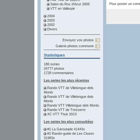
Pour poster un comme
Salon du Roc d'Azur 2005
VTT en Vallespir
2004
2003
2002
Divers
Envoyez vos photos
Galerie photos commune
Statistiques
186 series
24777 photos
1728 commentaires
Les series les plus récentes
Rando VTT de Villelongue dels
Monts
Rando VTT de Villelongue dels
Monts
Rando VTT Villelongue dels Monts
Rando VTT de Tresserre
XC VTT Thuir 2013
Les series les plus consultées
#1 La Garoutade 41443x
#2 Rando-guide de Les Cluses
31983x