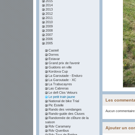
2015
2014
2013
2012
2011
2010
2009
2008
2007
2006
2005
Casteil
Dorres
Estavar
Grand prix de l'avenir
Guidons en ville
Kordova Cup
La Garoutade - Enduro
La Garoutade - XC
La Trabucayres
Las Cabreras
Le defi Clos Velours
Le petit train jaune
Les commenta
National de bike Trial
Pic Estelle
Rando des vendanges
Aucun commentaire
Rando-guide des Cluses
Randonnée de clôture de la
saison
Rdv Caramany
Ajouter un co
Rdv Queribus
Rdv Tour de Batère