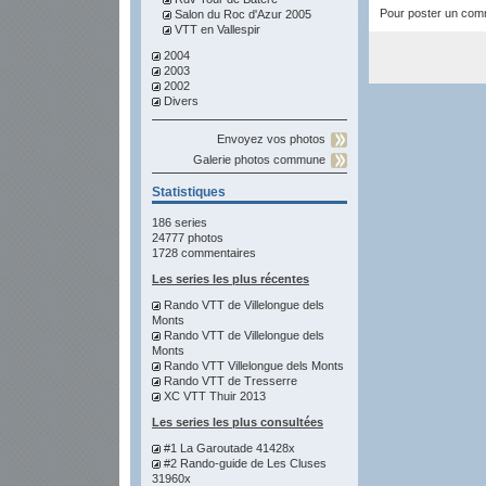
Pour poster un comme
Salon du Roc d'Azur 2005
VTT en Vallespir
2004
2003
2002
Divers
Envoyez vos photos
Galerie photos commune
Statistiques
186 series
24777 photos
1728 commentaires
Les series les plus récentes
Rando VTT de Villelongue dels
Monts
Rando VTT de Villelongue dels
Monts
Rando VTT Villelongue dels Monts
Rando VTT de Tresserre
XC VTT Thuir 2013
Les series les plus consultées
#1 La Garoutade 41428x
#2 Rando-guide de Les Cluses
31960x