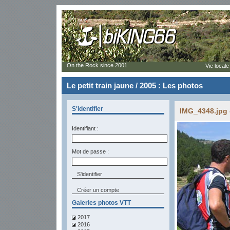
On the Rock since 2001
Vie locale
Le petit train jaune / 2005 : Les photos
S'identifier
IMG_4348.jpg 
Identifiant :
Mot de passe :
Créer un compte
Galeries photos VTT
2017
2016