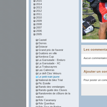
2015
2014
2013
2012
2011
2010
2009
2008
2007
2006
2005
Casteil
Dorres
Estavar
Les commenta
Grand prix de l'avenir
Guidons en ville
Kordova Cup
Aucun commentaire
La Garoutade - Enduro
La Garoutade - XC
La Trabucayres
Las Cabreras
Ajouter un co
Le defi Clos Velours
Le petit train jaune
National de bike Trial
Pour poster un comme
Pic Estelle
Rando des vendanges
Rando-guide des Cluses
Randonnée de clôture de la
saison
Rdv Caramany
Rdv Queribus
Rdv Tour de Batère