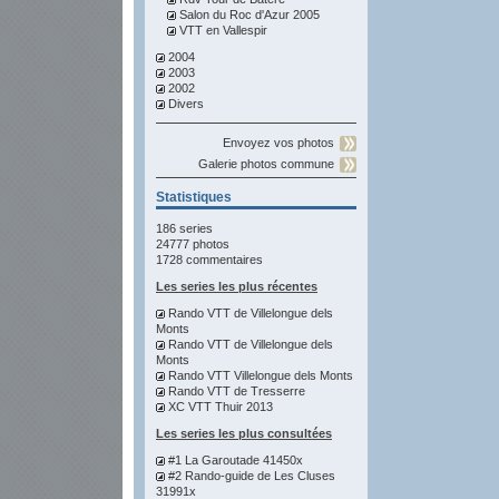
Salon du Roc d'Azur 2005
VTT en Vallespir
2004
2003
2002
Divers
Envoyez vos photos
Galerie photos commune
Statistiques
186 series
24777 photos
1728 commentaires
Les series les plus récentes
Rando VTT de Villelongue dels
Monts
Rando VTT de Villelongue dels
Monts
Rando VTT Villelongue dels Monts
Rando VTT de Tresserre
XC VTT Thuir 2013
Les series les plus consultées
#1 La Garoutade 41450x
#2 Rando-guide de Les Cluses
31991x