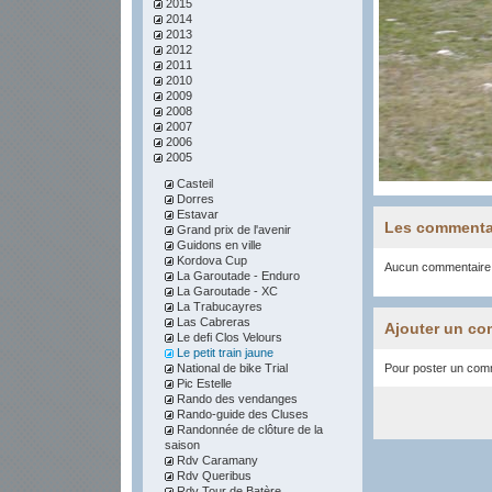
2015
2014
2013
2012
2011
2010
2009
2008
2007
2006
2005
Casteil
Dorres
Estavar
Les commenta
Grand prix de l'avenir
Guidons en ville
Kordova Cup
Aucun commentaire
La Garoutade - Enduro
La Garoutade - XC
La Trabucayres
Las Cabreras
Ajouter un co
Le defi Clos Velours
Le petit train jaune
National de bike Trial
Pour poster un comme
Pic Estelle
Rando des vendanges
Rando-guide des Cluses
Randonnée de clôture de la
saison
Rdv Caramany
Rdv Queribus
Rdv Tour de Batère