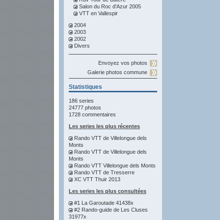
Salon du Roc d'Azur 2005
VTT en Vallespir
2004
2003
2002
Divers
Envoyez vos photos
Galerie photos commune
Statistiques
186 series
24777 photos
1728 commentaires
Les series les plus récentes
Rando VTT de Villelongue dels
Monts
Rando VTT de Villelongue dels
Monts
Rando VTT Villelongue dels Monts
Rando VTT de Tresserre
XC VTT Thuir 2013
Les series les plus consultées
#1 La Garoutade 41438x
#2 Rando-guide de Les Cluses
31977x