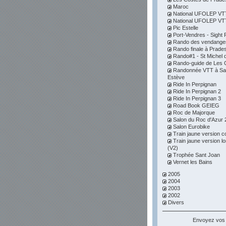
Maroc
National UFOLEP VTT 
National UFOLEP VTT 
Pic Estelle
Port-Vendres - Sight F
Rando des vendange
Rando finale à Prade
Rando#1 - St Michel d
Rando-guide de Les 
Randonnée VTT à Sai
Estève
Ride In Perpignan
Ride In Perpignan 2
Ride In Perpignan 3
Road Book GEIEG
Roc de Majorque
Salon du Roc d'Azur 
Salon Eurobike
Train jaune version c
Train jaune version l
(V2)
Trophée Sant Joan
Vernet les Bains
2005
2004
2003
2002
Divers
Envoyez vos