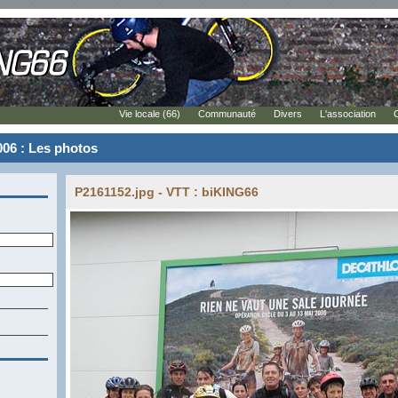
Vie locale (66)
Communauté
Divers
L'association
2006 : Les photos
P2161152.jpg - VTT : biKING66