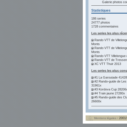
Galerie photos 
Statistiques
186 series
24777 photos
1728 commentaires
Les series les plus réce
Rando VTT de Villelong
Monts
Rando VTT de Villelong
Monts
Rando VTT Villelongue 
Rando VTT de Tresser
XC VTT Thuir 2013
Les series les plus con
#1 La Garoutade 4142
#2 Rando-guide de Les
31961x
#3 Kordova Cup 28206
#4 Train jaune 27280x
#5 Rando-guide des Cl
26600x
- 2001/
Mentions légales