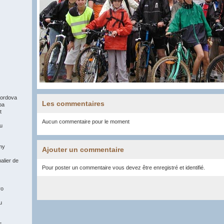
ordova
Les commentaires
pa
t
Aucun commentaire pour le moment
du
my
Ajouter un commentaire
alier de
Pour poster un commentaire vous devez être enregistré et identifié.
ro
u
s