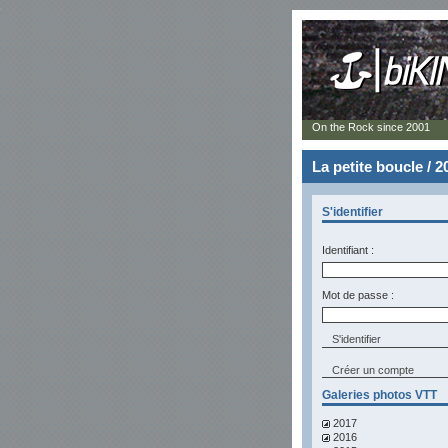
On the Rock since 2001
La petite boucle / 
S'identifier
Identifiant :
Mot de passe :
Créer un compte
Galeries photos VTT
2017
2016