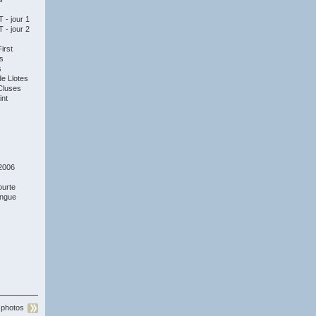
- jour 1
- jour 2
irst
s
s
e Llotes
Cluses
nt
2006
ourte
ongue
 photos