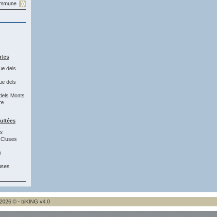
commune
ntes
ue dels
ue dels
dels Monts
re
sultées
8x
 Cluses
x
uses
2026 © - biKING v4.0