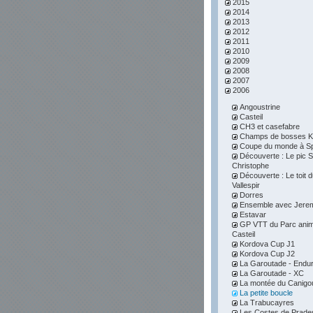
2015
2014
2013
2012
2011
2010
2009
2008
2007
2006
Angoustrine
Casteil
CH3 et casefabre
Champs de bosses K
Coupe du monde à S
Découverte : Le pic S
Christophe
Découverte : Le toit 
Vallespir
Dorres
Ensemble avec Jere
Estavar
GP VTT du Parc anim
Casteil
Kordova Cup J1
Kordova Cup J2
La Garoutade - Endu
La Garoutade - XC
La montée du Canigo
La petite boucle
La Trabucayres
Les Costes de Prade