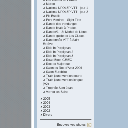
Maroc
National UFOLEP VTT - jour 1
National UFOLEP VTT - jour 2
Pic Estelle
Port-Vendres - Sight First
Rando des vendanges
Rando finale à Prades
Rando#1 - St Michel de Llotes
Rando-guide de Les Cluses
Randonnée VTT à Saint
Estève
Ride In Perpignan
Ride In Perpignan 2
Ride In Perpignan 3
Road Book GEIEG
Roc de Majorque
Salon du Roc d'Azur 2006
Salon Eurobike
Train jaune version courte
Train jaune version longue
(V2)
Trophée Sant Joan
Vernet les Bains
2005
2004
2003
2002
Divers
Envoyez vos photos