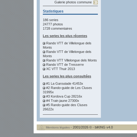
Galerie photos commune
Statistiques
186 series
24777 photos
1728 commentaires
Les series les plus récentes
Rando VTT de Villelongue dels
Monts
Rando VTT de Villelongue dels
Monts
Rando VTT Villelongue dels Monts
Rando VTT de Tresserre
XC VTT Thuir 2013
Les series les plus consultées
#1 La Garoutade 41453x
#2 Rando-guide de Les Cluses
31995x
#3 Kordova Cup 28216x
#4 Train jaune 27300x
#5 Rando-guide des Cluses
26622x
- 2001/2026 © - biKING v4.0
Mentions légales