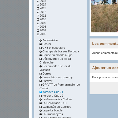
2015
2014
2013
2012
2011
2010
2009
2008
2007
2006
Angoustrine
Les commenta
Casteil
CH3 et casefabre
Champs de bosses Kordova
Aucun commentaire
Coupe du monde à Spa
Découverte : Le pic St
Christophe
Découverte : Le toit du
Ajouter un co
Vallespir
Dorres
Ensemble avec Jeremy
Pour poster un comme
Estavar
GP VTT du Parc animalier de
Casteil
Kordova Cup J1
Kordova Cup J2
La Garoutade - Enduro
La Garoutade - XC
La montée du Canigou
La petite boucle
La Trabucayres
Les Costes de Prades