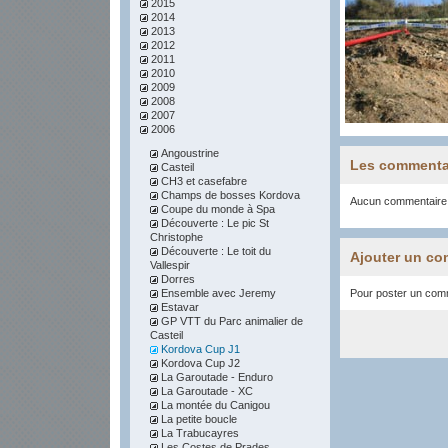
2015
2014
2013
2012
2011
2010
2009
2008
2007
2006
Angoustrine
Les commenta
Casteil
CH3 et casefabre
Champs de bosses Kordova
Aucun commentaire
Coupe du monde à Spa
Découverte : Le pic St
Christophe
Découverte : Le toit du
Ajouter un co
Vallespir
Dorres
Ensemble avec Jeremy
Pour poster un comme
Estavar
GP VTT du Parc animalier de
Casteil
Kordova Cup J1
Kordova Cup J2
La Garoutade - Enduro
La Garoutade - XC
La montée du Canigou
La petite boucle
La Trabucayres
Les Costes de Prades