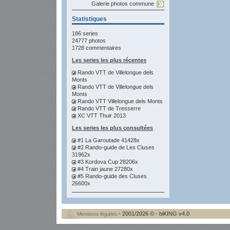
Galerie photos commune
Statistiques
186 series
24777 photos
1728 commentaires
Les series les plus récentes
Rando VTT de Villelongue dels
Monts
Rando VTT de Villelongue dels
Monts
Rando VTT Villelongue dels Monts
Rando VTT de Tresserre
XC VTT Thuir 2013
Les series les plus consultées
#1 La Garoutade 41428x
#2 Rando-guide de Les Cluses
31962x
#3 Kordova Cup 28206x
#4 Train jaune 27280x
#5 Rando-guide des Cluses
26600x
- 2001/2026 © - biKING v4.0
Mentions légales