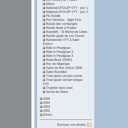
Maroc
National UFOLEP VTT - jour 1
National UFOLEP VTT - jour 2
Pic Estelle
Port-Vendres - Sight First
Rando des vendanges
Rando finale à Prades
Rando#1 - St Michel de Llotes
Rando-guide de Les Cluses
Randonnée VTT à Saint
Estève
Ride In Perpignan
Ride In Perpignan 2
Ride In Perpignan 3
Road Book GEIEG
Roc de Majorque
Salon du Roc d'Azur 2006
Salon Eurobike
Train jaune version courte
Train jaune version longue
(V2)
Trophée Sant Joan
Vernet les Bains
2005
2004
2003
2002
Divers
Envoyez vos photos