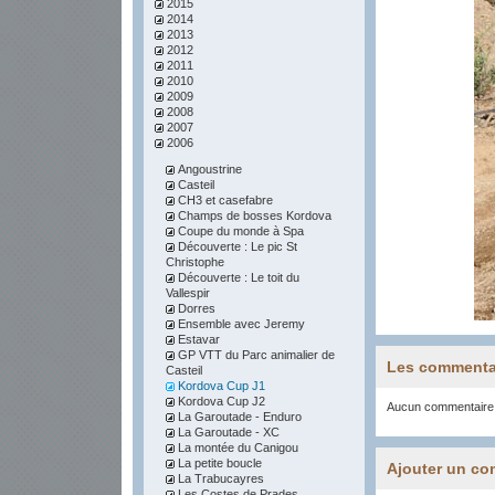
2015
2014
2013
2012
2011
2010
2009
2008
2007
2006
Angoustrine
Casteil
CH3 et casefabre
Champs de bosses Kordova
Coupe du monde à Spa
Découverte : Le pic St
Christophe
Découverte : Le toit du
Vallespir
Dorres
Ensemble avec Jeremy
Estavar
GP VTT du Parc animalier de
Les commenta
Casteil
Kordova Cup J1
Kordova Cup J2
Aucun commentaire
La Garoutade - Enduro
La Garoutade - XC
La montée du Canigou
La petite boucle
Ajouter un co
La Trabucayres
Les Costes de Prades