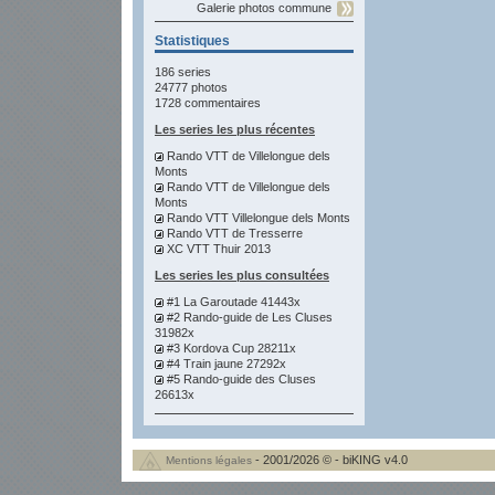
Galerie photos commune
Statistiques
186 series
24777 photos
1728 commentaires
Les series les plus récentes
Rando VTT de Villelongue dels
Monts
Rando VTT de Villelongue dels
Monts
Rando VTT Villelongue dels Monts
Rando VTT de Tresserre
XC VTT Thuir 2013
Les series les plus consultées
#1 La Garoutade 41443x
#2 Rando-guide de Les Cluses
31982x
#3 Kordova Cup 28211x
#4 Train jaune 27292x
#5 Rando-guide des Cluses
26613x
- 2001/2026 © - biKING v4.0
Mentions légales