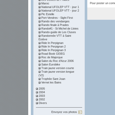
Pour poster un comme
Maroc
National UFOLEP VTT - jour 1
National UFOLEP VTT - jour 2
Pic Estelle
Port-Vendres - Sight First
Rando des vendanges
Rando finale à Prades
Rando#1 - St Michel de Llotes
Rando-guide de Les Cluses
Randonnée VTT à Saint
Estève
Ride In Perpignan
Ride In Perpignan 2
Ride In Perpignan 3
Road Book GEIEG
Roc de Majorque
Salon du Roc d'Azur 2006
Salon Eurobike
Train jaune version courte
Train jaune version longue
(V2)
Trophée Sant Joan
Vernet les Bains
2005
2004
2003
2002
Divers
Envoyez vos photos