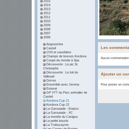
2015
2014
2013
2012
2011
2010
2009
2008
2007
2006
Angoustrine
Les commenta
Casteil
CH3 et casefabre
Champs de bosses Kordova
Aucun commentaire
Coupe du monde à Spa
Découverte : Le pic St
Christophe
Découverte : Le toit du
Ajouter un co
Vallespir
Dorres
Ensemble avec Jeremy
Pour poster un comme
Estavar
GP VTT du Parc animalier de
Casteil
Kordova Cup J1
Kordova Cup J2
La Garoutade - Enduro
La Garoutade - XC
La montée du Canigou
La petite boucle
La Trabucayres
Les Costes de Prades