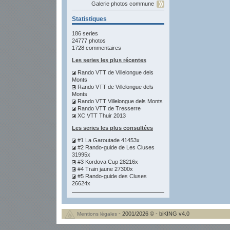
Galerie photos commune
Statistiques
186 series
24777 photos
1728 commentaires
Les series les plus récentes
Rando VTT de Villelongue dels
Monts
Rando VTT de Villelongue dels
Monts
Rando VTT Villelongue dels Monts
Rando VTT de Tresserre
XC VTT Thuir 2013
Les series les plus consultées
#1 La Garoutade 41453x
#2 Rando-guide de Les Cluses
31995x
#3 Kordova Cup 28216x
#4 Train jaune 27300x
#5 Rando-guide des Cluses
26624x
- 2001/2026 © - biKING v4.0
Mentions légales