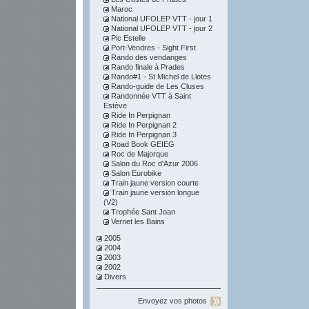
Maroc
National UFOLEP VTT - jour 1
National UFOLEP VTT - jour 2
Pic Estelle
Port-Vendres - Sight First
Rando des vendanges
Rando finale à Prades
Rando#1 - St Michel de Llotes
Rando-guide de Les Cluses
Randonnée VTT à Saint
Estève
Ride In Perpignan
Ride In Perpignan 2
Ride In Perpignan 3
Road Book GEIEG
Roc de Majorque
Salon du Roc d'Azur 2006
Salon Eurobike
Train jaune version courte
Train jaune version longue
(V2)
Trophée Sant Joan
Vernet les Bains
2005
2004
2003
2002
Divers
Envoyez vos photos