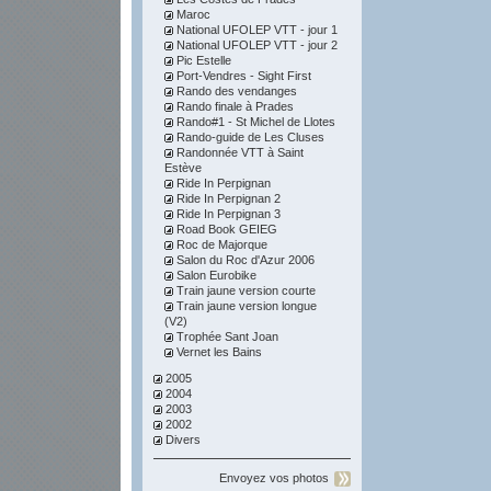
Maroc
National UFOLEP VTT - jour 1
National UFOLEP VTT - jour 2
Pic Estelle
Port-Vendres - Sight First
Rando des vendanges
Rando finale à Prades
Rando#1 - St Michel de Llotes
Rando-guide de Les Cluses
Randonnée VTT à Saint
Estève
Ride In Perpignan
Ride In Perpignan 2
Ride In Perpignan 3
Road Book GEIEG
Roc de Majorque
Salon du Roc d'Azur 2006
Salon Eurobike
Train jaune version courte
Train jaune version longue
(V2)
Trophée Sant Joan
Vernet les Bains
2005
2004
2003
2002
Divers
Envoyez vos photos