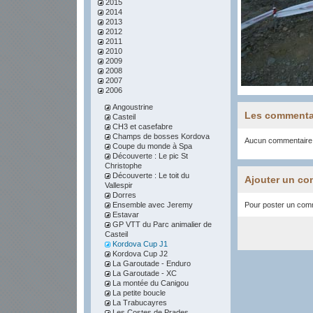
2015
2014
2013
2012
2011
2010
2009
2008
2007
2006
Angoustrine
Les commenta
Casteil
CH3 et casefabre
Champs de bosses Kordova
Aucun commentaire
Coupe du monde à Spa
Découverte : Le pic St
Christophe
Découverte : Le toit du
Ajouter un co
Vallespir
Dorres
Ensemble avec Jeremy
Pour poster un comme
Estavar
GP VTT du Parc animalier de
Casteil
Kordova Cup J1
Kordova Cup J2
La Garoutade - Enduro
La Garoutade - XC
La montée du Canigou
La petite boucle
La Trabucayres
Les Costes de Prades