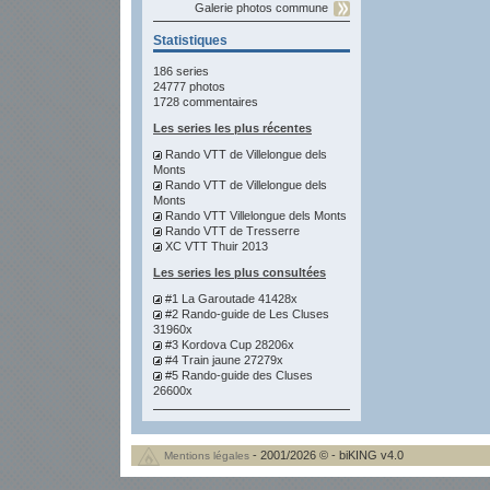
Galerie photos commune
Statistiques
186 series
24777 photos
1728 commentaires
Les series les plus récentes
Rando VTT de Villelongue dels
Monts
Rando VTT de Villelongue dels
Monts
Rando VTT Villelongue dels Monts
Rando VTT de Tresserre
XC VTT Thuir 2013
Les series les plus consultées
#1 La Garoutade 41428x
#2 Rando-guide de Les Cluses
31960x
#3 Kordova Cup 28206x
#4 Train jaune 27279x
#5 Rando-guide des Cluses
26600x
- 2001/2026 © - biKING v4.0
Mentions légales