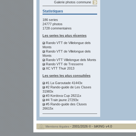
Galerie photos commune
Statistiques
186 series
24777 photos
1728 commentaires
Les series les plus récentes
Rando VTT de Villelongue dels
Monts
Rando VTT de Villelongue dels
Monts
Rando VTT Villelongue dels Monts
Rando VTT de Tresserre
XC VTT Thuir 2013
Les series les plus consultées
#1 La Garoutade 41443x
#2 Rando-guide de Les Cluses
31983x
#3 Kordova Cup 28211x
#4 Train jaune 27293x
#5 Rando-guide des Cluses
26615x
- 2001/2026 © - biKING v4.0
Mentions légales