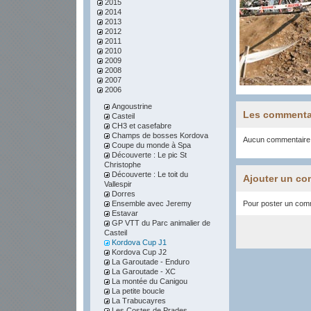
2015
2014
2013
2012
2011
2010
2009
2008
2007
2006
Angoustrine
Les commenta
Casteil
CH3 et casefabre
Champs de bosses Kordova
Aucun commentaire
Coupe du monde à Spa
Découverte : Le pic St
Christophe
Découverte : Le toit du
Ajouter un co
Vallespir
Dorres
Ensemble avec Jeremy
Pour poster un comme
Estavar
GP VTT du Parc animalier de
Casteil
Kordova Cup J1
Kordova Cup J2
La Garoutade - Enduro
La Garoutade - XC
La montée du Canigou
La petite boucle
La Trabucayres
Les Costes de Prades