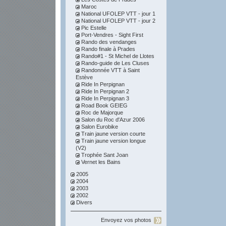
Maroc
National UFOLEP VTT - jour 1
National UFOLEP VTT - jour 2
Pic Estelle
Port-Vendres - Sight First
Rando des vendanges
Rando finale à Prades
Rando#1 - St Michel de Llotes
Rando-guide de Les Cluses
Randonnée VTT à Saint
Estève
Ride In Perpignan
Ride In Perpignan 2
Ride In Perpignan 3
Road Book GEIEG
Roc de Majorque
Salon du Roc d'Azur 2006
Salon Eurobike
Train jaune version courte
Train jaune version longue
(V2)
Trophée Sant Joan
Vernet les Bains
2005
2004
2003
2002
Divers
Envoyez vos photos