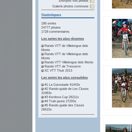
Envoyez vos photos
Galerie photos commune
Statistiques
186 series
24777 photos
1728 commentaires
Les series les plus récentes
Rando VTT de Villelongue dels
Monts
Rando VTT de Villelongue dels
Monts
Rando VTT Villelongue dels Monts
Rando VTT de Tresserre
XC VTT Thuir 2013
Les series les plus consultées
#1 La Garoutade 41443x
#2 Rando-guide de Les Cluses
31983x
#3 Kordova Cup 28211x
#4 Train jaune 27293x
#5 Rando-guide des Cluses
26615x