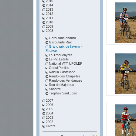
2015
2014
2013
2012
2011
2010
2009
2008
Garoutade enduro
Garoutade Raid
Grand prix de l'avenir -
Estavar
La Trabucayres
Le Pic Estelle
National VTT UFOLEP
Opoul Perillos
Raid la Castellane
Rando des Chapelles
Rando des Vendanges
Roc de Majorque
Sahorre
Trophée Sant Joan
2007
2006
2005
2004
2003
2002
Divers