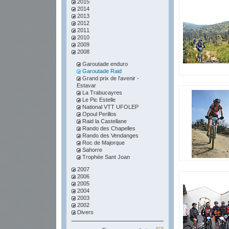
2015
2014
2013
2012
2011
2010
2009
2008
Garoutade enduro
Garoutade Raid
Grand prix de l'avenir -
Estavar
La Trabucayres
Le Pic Estelle
National VTT UFOLEP
Opoul Perillos
Raid la Castellane
Rando des Chapelles
Rando des Vendanges
Roc de Majorque
Sahorre
Trophée Sant Joan
2007
2006
2005
2004
2003
2002
Divers