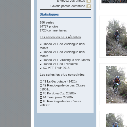
Envoyez vos photos
Galerie photos commune
Statistiques
186 series
24777 photos
1728 commentaires
Les series les plus récentes
Rando VTT de Villelongue dels
Monts
Rando VTT de Villelongue dels
Monts
Rando VTT Villelongue dels Monts
Rando VTT de Tresserre
XC VTT Thuir 2013
Les series les plus consultées
#1 La Garoutade 41428x
#2 Rando-guide de Les Cluses
31961x
#3 Kordova Cup 28206x
#4 Train jaune 27280x
#5 Rando-guide des Cluses
26600x