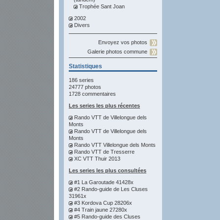
Trophée Sant Joan
2002
Divers
Envoyez vos photos
Galerie photos commune
Statistiques
186 series
24777 photos
1728 commentaires
Les series les plus récentes
Rando VTT de Villelongue dels
Monts
Rando VTT de Villelongue dels
Monts
Rando VTT Villelongue dels Monts
Rando VTT de Tresserre
XC VTT Thuir 2013
Les series les plus consultées
#1 La Garoutade 41428x
#2 Rando-guide de Les Cluses
31961x
#3 Kordova Cup 28206x
#4 Train jaune 27280x
#5 Rando-guide des Cluses