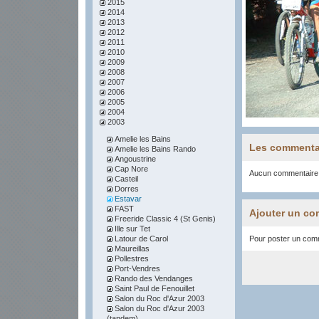
2015
2014
2013
2012
2011
2010
2009
2008
2007
2006
2005
2004
2003
Amelie les Bains
Les commenta
Amelie les Bains Rando
Angoustrine
Cap Nore
Aucun commentaire
Casteil
Dorres
Estavar
FAST
Ajouter un co
Freeride Classic 4 (St Genis)
Ille sur Tet
Latour de Carol
Pour poster un comme
Maureillas
Pollestres
Port-Vendres
Rando des Vendanges
Saint Paul de Fenouillet
Salon du Roc d'Azur 2003
Salon du Roc d'Azur 2003
(tandem)