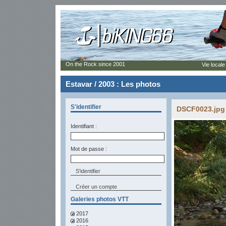
On the Rock since 2001
Vie locale
Estavar / 2003 : Les photos
S'identifier
DSCF0023.jpg 
Identifiant :
Mot de passe :
Créer un compte
Galeries photos VTT
2017
2016