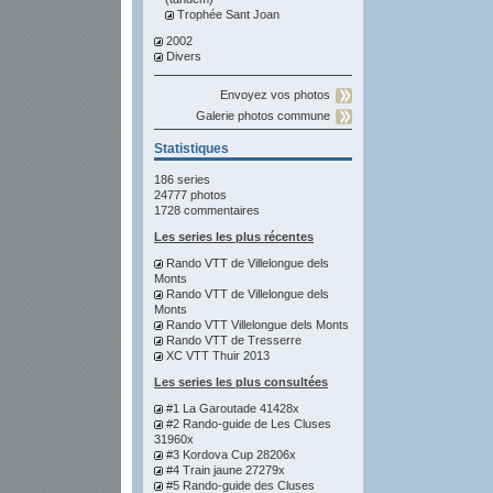
Trophée Sant Joan
2002
Divers
Envoyez vos photos
Galerie photos commune
Statistiques
186 series
24777 photos
1728 commentaires
Les series les plus récentes
Rando VTT de Villelongue dels
Monts
Rando VTT de Villelongue dels
Monts
Rando VTT Villelongue dels Monts
Rando VTT de Tresserre
XC VTT Thuir 2013
Les series les plus consultées
#1 La Garoutade 41428x
#2 Rando-guide de Les Cluses
31960x
#3 Kordova Cup 28206x
#4 Train jaune 27279x
#5 Rando-guide des Cluses