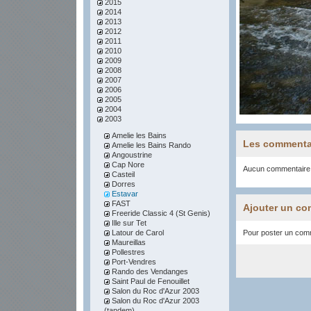
2015
2014
2013
2012
2011
2010
2009
2008
2007
2006
2005
2004
2003
Amelie les Bains
Les commenta
Amelie les Bains Rando
Angoustrine
Cap Nore
Aucun commentaire
Casteil
Dorres
Estavar
FAST
Ajouter un co
Freeride Classic 4 (St Genis)
Ille sur Tet
Latour de Carol
Pour poster un comme
Maureillas
Pollestres
Port-Vendres
Rando des Vendanges
Saint Paul de Fenouillet
Salon du Roc d'Azur 2003
Salon du Roc d'Azur 2003
(tandem)